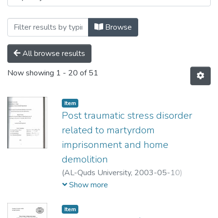
Browse
All browse results
Now showing
1 - 20 of 51
Item
Post traumatic stress disorder
related to martyrdom
imprisonment and home
demolition
(
AL-Quds University,
2003-05-10
)
جميلة خليل ابراهيم مغالسة
;
Jamileh Khaleel
Show more
Ibraheem Maghalseh
;
تيسير
;
احمد فهيم جبر
محمد شاهين
;
عبد الله
Item