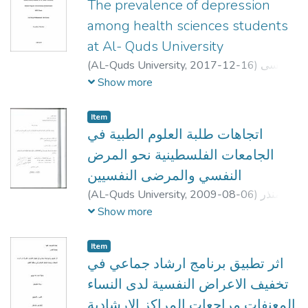
The prevalence of depression
among health sciences students
at Al- Quds University
(
AL-Quds University,
2017-12-16
)
عيسى
رجا محمد ابوعرام
;
Issa Raja Mohammad Abo
Show more
Eram
;
نجاح الخطيب
;
Salam Al- Khatib
;
Iyad
Al- Azzeh
Item
اتجاهات طلبة العلوم الطبية في
الجامعات الفلسطينية نحو المرض
النفسي والمرضى النفسيين
(
AL-Quds University,
2009-08-06
)
منذر
فتحي موسى الطيطي
;
Monther Fathi Mousa
Show more
AlTeeti
;
عبد
;
تيسير عبد الله
;
وائل ابو حسن
عساف
Item
اثر تطبيق برنامج ارشاد جماعي في
تخفيف الاعراض النفسية لدى النساء
المعنفات مراجعات المراكز الارشادية