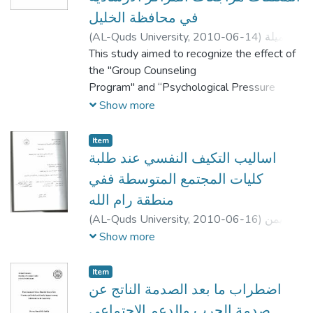
في محافظة الخليل
(
AL-Quds University,
2010-06-14
)
جميلة
محمد طه دودين
This study aimed to recognize the effect of
;
Jamila Mohammad Taha
Doudin
the "Group Counseling
;
;
الدكتور تيسير عبد الله
;
نبيل عبد الهادي
الدكتور زياد بركات
Program" and “Psychological Pressure
Eliminating Program" on women
Show more
under violence in Hebron. The target group
of this study consists of women
Item
under violence who visit the Psychological
اساليب التكيف النفسي عند طلبة
and Social Legal Counseling
كليات المجتمع المتوسطة ففي
Centers in Hebron. The counseling program
منطقة رام الله
was applied in cooperation
(
AL-Quds University,
2010-06-16
)
ايمن
with the Women's Center for Legal and
محمد ابراهيم لبد
;
Ayman Mohammed
Show more
Social Counseling in Hebron.
Ibraheem Lubbad
;
;
احمد جبر
;
نجاح الخطيب
The study mainly contains (45) cases. They
يوسف عواد
were selected by organizations
Item
اضطراب ما بعد الصدمة الناتج عن
that are working in the field of social and
legal counseling in Hebron. The
صدمة الحرب والدعم الاجتماعي