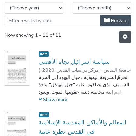
Browse
Now showing
1 - 11 of 11
Item
سياسة إسرائيل تجاه الأقصى
جامعة القدس - مركز دراسات القدس,
2020-
(
محمود محارب
)
04
تحرمّ الشريعة اليهودية دخول اليهود إلى الحرم
الشريف الذي يطلقون عليه "جبل الهيكل", وتعدّ
دخولهم إليه مخالفة دينية عقوبتها الموت. ويعود
ذلك إلى وجوب الحفاظ على طهارة المكان الذي
Show more
كان فيه الهيكل وفق زعمهم وعدم تنجيسه
بدخول اليهود إليه دون التطهر من النجاسة.
Item
ووفق الشريعة اليهودية, فإن أهمّ مصادر
المعالم والأماكن المقدسة الإسلامية
النجاسة هي لمس الموتى أو لمس أناس وجدوا
في القدس: نظرة عامة
في مكان فيه موتى أو المكوث مع أناس وجدوا