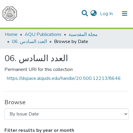
(current)
Log In
Communities & Collections
All of DSpace
مجلة المقدسية
AQU Publications
Home
Browse by Date
06. العدد السادس
06. العدد السادس
Permanent URI for this collection
https://dspace.alquds.edu/handle/20.500.12213/8646
Browse
Browsing 06. العدد السادس by Issue Date
Filter results by year or month