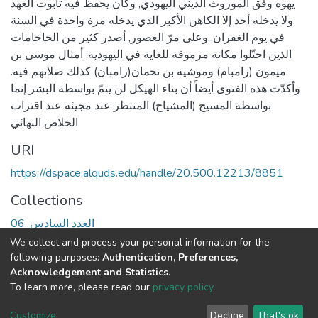
يهوه وفق الموروث الديني اليهودي, وكان يحفظ فيه تابوت العهد
ولا يدخله أحد إلا الكاهن الأكبر الذي يدخله مرة واحدة في السنة
في يوم الغفران. وعلى مرّ العصور, أصدر كثير من الحاخامات
الذين احتّلوا مكانة مرموقة للغاية في اليهودية, أمثال موسى بن
ميمون (رامبام) وموشيه بن نحمان(رامبان) كذلك صلاتهم فيه.
وأكدّت هذه الفتوى أيضاً أن بناء الهيكل لن يتمّ بواسطة البشر إنما
بواسطة المسيح (المشياح) المنتظر عند مجيئه عند اقتراب
الخلاص النهائي.
URI
https://dspace.alquds.edu/handle/20.500.12213/8851
Collections
06. العدد السادس
We collect and process your personal information for the
Full item page
following purposes:
Authentication, Preferences,
Acknowledgement and Statistics
.
To learn more, please read our
privacy policy
.
Al-Quds University
copyright © 2002-2026
SKITCE
Cookie
Privacy
End User
Send
Customize
Decline
That's ok