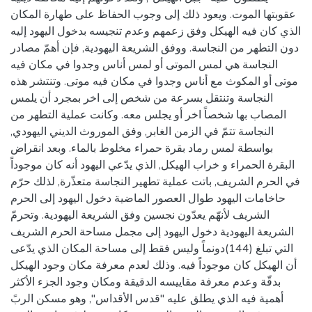
عقوبتها الموت. ويعود ذلك إلى وجوب الحفاظ على طهارة المكان
الذي كان فيه الهيكل وفق زعمهم وعدم تنجيسه بدخول اليهود إليه
دون التطهر من النجاسة. ووفق الشريعة اليهودية, فإن أهمّ مصادر
النجاسة هي لمس الموتى أو لمس أناس وجدوا في مكان فيه
موتى أو المكوث مع أناس وجدوا في مكان فيه موتى. وتنتشر هذه
النجاسة وتنتقل بسرعة من شخص إلى اخر بمجرد أن يلمس
المصاب بها شخصاً اخر أو يجلس معه. وكانت عملية التطهر من
النجاسة تتمّ في الزمن الغابر, وفق الموروث الديني اليهودي,
بواسطة لمس رماد بقرة حمراء مخلوط بالماء. وبعد انقراض
البقرة الحمراء و خراب الهيكل, الذي يدّعي اليهود أنه كان موجوداً
في الحرم الشريف, باتت عملية تطهير النجاسة متعذّرة, لذلك حرّم
حاخامات اليهود طوال العصور الماضية دخول اليهود إلى الحرم
الشريف لأنهّم يعدّون نجسين وفق الشريعة اليهودية. وتحرمّ
الشريعة اليهودية دخول اليهود إلى مجمل مساحة الحرم الشريف
التي تبلغ (144)دونماً وليس فقط إلى مساحة المكان الذي يدّعى
أن الهيكل كان موجوداً فيه. وذلك لعدم معرفة مكان وجود الهيكل
بدقّة وعدم معرفة مقاييسه الدقيقة ومكان وجود الجزء الأكثر
أهمية فيه الذي يطلق عليه "قدس الأقداس", وهو مسكن الربً