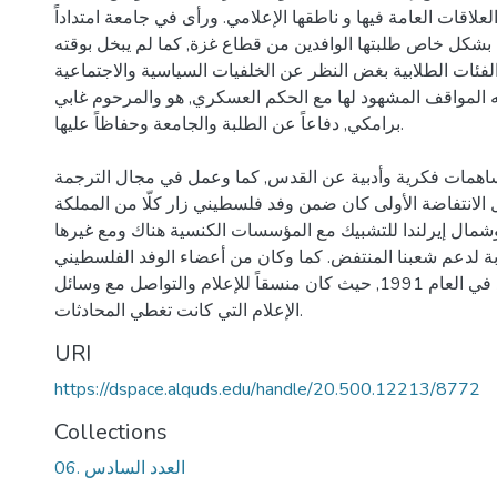
لاقات العامة فيها و ناطقها الإعلامي. ورأى في جامعة امتداداً
 بشكل خاص طلبتها الوافدين من قطاع غزة, كما لم يبخل بوقته
لفئات الطلابية بغض النظر عن الخلفيات السياسية والاجتماعية
له المواقف المشهود لها مع الحكم العسكري, هو والمرحوم غابي
برامكي, دفاعاً عن الطلبة والجامعة وحفاظاً عليها.
اهمات فكرية وأدبية عن القدس, كما وعمل في مجال الترجمة
ل الانتفاضة الأولى كان ضمن وفد فلسطيني زار كلّا من المملكة
 وشمال إيرلندا للتشبيك مع المؤسسات الكنسية هناك ومع غيرها
 لدعم شعبنا المنتفض. كما وكان من أعضاء الوفد الفلسطيني
إلى محادثات مدريد في العام 1991, حيث كان منسقاً للإعلام والتواصل مع وسائل
الإعلام التي كانت تغطي المحادثات.
URI
https://dspace.alquds.edu/handle/20.500.12213/8772
Collections
06. العدد السادس