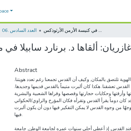
Space
كلمة حق لذكري ألبرت أغازريان: ألقاها د. برنارد سابيلا في مراسيم الجنازة في كنيسة الأرمن الأرثوذكس...
06. العدد السادس
زريان: ألقاها د. برنارد سابيلا في
Abstract
الهوية تلتصق بالمكان, وكيف أن القدس تجمعنا رغم تعدد هويتنا.
القدس تعشقنا. هكذا كان ألبرت متيماً بالقدس قديمها وجديدها.
ها وأزقتها وحكايات حجارتها وقصصها وقراها الشعبية والبشرية
قد كان دوماً يقرأ القدس وتقرأه فكان المؤرخ والراوي/الحكواتي
جهّا من وجوه القدس لا يمكن التفكير فيها دون أن يكون ألبرت
فيها.
ند القدس, إذ أعطى أحلى سنوات عمره لجامعة الوطن, جامعة