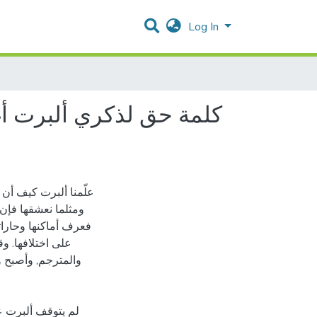
Log In
كلمة حق لذكري ألبرت أغا
علّمنا ألبرت كيف أن 
ومثلما نعشقها فإن 
فعرف أماكنها وحارات
على اختلافها. و
والمترجم, وأصبح و
لم يتوقف ألبرت ع