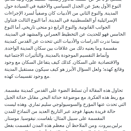
النوع الأول يعبرّ عن الجدل السياسي والأحقية في السيادة حول
المدينة, والنوع الثاني من الأدبيات كان وصفياً لسرد الإجراءات
الإسرائيلية أو الفلسطينية في المدينة, أما النوع الثالث فتناول
الجوانب القانونية, والنوع الرابع ذو منحى تاريخي, أما النوع
الخامس فهو للحديث عن التخطيط العمراني والمشهد في المدينة.
بينما ندرت الدراسات والأدبيات التي تتحدث عن القدس كمدينة
مقسمة وما يعنيه ذلك من علاقات بين سكان المدينة الواحدة,
وأنماط التقسيم الموجودة بالمدينة, والتأثيرات الاجتماعية
والاقتصادية على السكان, كذلك كيف يتفاعل السكان مع وجود
وقائع كهذه؛ ولعل السؤال الأبرز هو كيف سيكون مستقبل المدينة
مع وجود تقسيمات كهذه.
تحاول هذه المقالة أن تسلط الضوء على القدس كمدينة مقسمة,
مع ربط هذه الفكرة, مع موضوعة حداثة البحر, مقابل حداثة الجبل
التي تحدث عنها المؤرخ والسوسيولوجي سليم تماري. وهذه ليست
حالة فريدة بعينها, فوجد عبر التاريخ العديد من النماذج للمدن
المقسمة على سبيل المثال: بلفاست, نيقوسيا, موستار,
برلين,بيروت. ومن الملاحظ أن معظم هذه المدن انقسمت بفعل