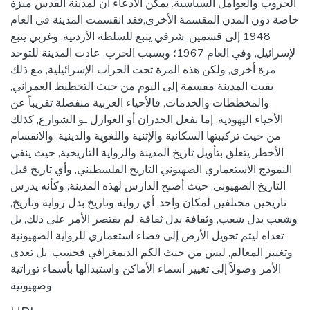
الحروب والعوامل السياسية. يمكن الادعاء أن لمدينة القدس ميزة
خاصة دون المدن المقسمة الأخرى,فقد انقسمت المدينة في العام
1948 إلى قسمين, شرقي يتبع للسلطة الأردنية, وغربي يتبع
لإسرائيل, وفي العام 1967؛ وبسبب الحرب, عادت المدينة للتوحد
مرة أخرى, ولكن هذه المرة تحت الحراب الإسرائيلية, مع ذلك
بقيت المدينة مقسمة إلى اليوم من حيث التخطيط العمراني,
والمخططات والخدمات, فالأحياء العربية منفصلة تقريباً عن
الأحياء اليهودية, إما بفعل الجدران أو العوازل ـو الشوارع, كذلك
من حيث تركيبتها السكانية والإثنية واللغوية والدينية. والانقسام
الأخطر يتعلق بتأويل تاريخ المدينة والرواية التاريخية, حيث ينفي
النموذج الاستعماري الصهيوني التاريخ الفلسطيني, وأي تاريخ قبل
التاريخ الصهيوني, حيث أصبح الدارس لهذه المدينة, وكأنه يدرس
تاريخين مختلفين لمكان واحد, أي رواية وتاريخ بدل رواية وتاريخ,
وشعب بدل شعب, وثقافة بدل ثقافة. لم يقتصر الأمر على ذلك, بل
تعداه ليتم تحويل الأرض إلى فضاء استعماري للرواية الصهيونية
وتغيير المعالم, ليس من حيث الكم الديمغرافي فحسب, بل تعدى
الأمر وصولاً إلى تغيير أسماء الأماكن واستبدالها بأسماء توراتية
وصهيونية