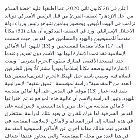
أعلن في 28 كانون ثاني 2020, عما أطلقوا عليه "خطة السلام
من أجل الازدهار" (صفقة القرن) من قبل الرئيس الأميركي دونالد
ترامب في البيت الأبيض, وبحضور بنيامين نتنياهو رئيس وزراء دولة
الاحتلال الإسرائيلي. ورد في الصفقة المذكورة أن هناك (31) مكاناً
مقدساً للمسيحيين واليهود والمسلمين في القدس, حيث قسمت
إلى (17) مكاناً مقدساً للمسيحيين, و (13) لليهود, أما الأماكن
الإسلامية فقد تمت الإشارة إليها بهذا الاسم دون تحديد, وعندما
حدد المسجد الأقصى المبارك سمّوه "الحرم الشريف", وتمت
الإشارة إليه بوصفه مكاناً إسلامياً يهودياً مشتركاً؛ يحق للطرفين
الصلاة فيه, وسمي باسم جبل الهيكل/الحرم الشريف! يتضمن هذا
العدد من "المقدسية" دراسة لمؤسسة "عميق شفيه" الإسرائيلية
تفند فيه اعتبار (13) موقعاً في القدس على أنها أماكن مقدسة
لليهود, وتبين الدراسة بالاسم أن غالبية هذه المواقع قد تم اختراعها
كأماكن مقدسة من أجل تبرير تأبيد السيطرة الإسرائيلية على
القدس الشرقية. لذا نترك للقارئ أن يعود لتلك الدراسة. سنتطرق
في هذه المقالة إلى أبرز المعالم والأماكن الإسلامية المقدسة في
القدس, فيما هنالك مقالة أخرى عن الأماكن المسيحية المقدسة
في هذا العدد من مجلة "المقدسية" والتي يتجاوز عددها أضعاف