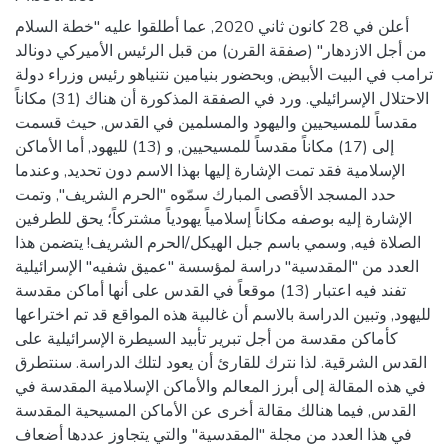
أعلن في 28 كانون ثاني 2020, عما أطلقوا عليه "خطة السلام
من أجل الازدهار" (صفقة القرن) من قبل الرئيس الأميركي دونالد
ترامب في البيت الأبيض, وبحضور بنيامين نتنياهو رئيس وزراء دولة
الاحتلال الإسرائيلي. ورد في الصفقة المذكورة أن هناك (31) مكاناً
مقدساً للمسيحيين واليهود والمسلمين في القدس, حيث قسمت
إلى (17) مكاناً مقدساً للمسيحيين, و (13) لليهود, أما الأماكن
الإسلامية فقد تمت الإشارة إليها بهذا الاسم دون تحديد, وعندما
حدد المسجد الأقصى المبارك سمّوه "الحرم الشريف", وتمت
الإشارة إليه بوصفه مكاناً إسلامياً يهودياً مشتركاً؛ يحق للطرفين
الصلاة فيه, وسمي باسم جبل الهيكل/الحرم الشريف! يتضمن هذا
العدد من "المقدسية" دراسة لمؤسسة "عميق شفيه" الإسرائيلية
تفند فيه اعتبار (13) موقعاً في القدس على أنها أماكن مقدسة
لليهود, وتبين الدراسة بالاسم أن غالبية هذه المواقع قد تم اختراعها
كأماكن مقدسة من أجل تبرير تأبيد السيطرة الإسرائيلية على
القدس الشرقية. لذا نترك للقارئ أن يعود لتلك الدراسة. سنتطرق
في هذه المقالة إلى أبرز المعالم والأماكن الإسلامية المقدسة في
القدس, فيما هنالك مقالة أخرى عن الأماكن المسيحية المقدسة
في هذا العدد من مجلة "المقدسية" والتي يتجاوز عددها أضعاف