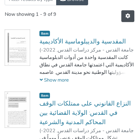
Now showing
1 - 9 of 9
Item
المقدسية والديبلوماسية الأكاديمية
جامعة القدس - مركز دراسات القدس,
2022-
(
سعيد أبو علي
)
01
كانت المقدسية واحدة من أدوات الدبلوماسية
الأكاديمية التي اعتمدتها جامعة القدس في نطاق
مسؤوليتها الوطنية نحو مدينة القدس, عاصمه
الدوله الفلسطينيه, الى جانب ما تتحمله الجامعة
Show more
وتقوم به من دور معرفي أكاديمي, لتكون كما
هي اليوم صرحاً اكاديمياً معرفياً, وقلعة وطنية
Item
تذود عن هوية القدس وتعزيز الصمود مؤسساتها
النزاع القانوني على ممتلكات الوقف
وابنائها في مواجهة مخططات الاحتلال
في القدس: الولاية القضائية بين
ومشاريعه.
المحاكم المدنية والشرعية
جامعة القدس - مركز دراسات القدس,
2022-
(
لقد كان قرار تأسيس مجلة (المقدسية)
هيثم سليمان
)
01
تشكل ممتلكات الوقف عنصراً مهماً في