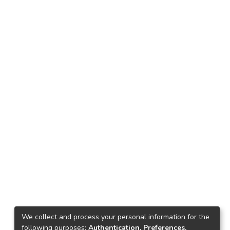
We collect and process your personal information for the
following purposes:
Authentication, Preferences,