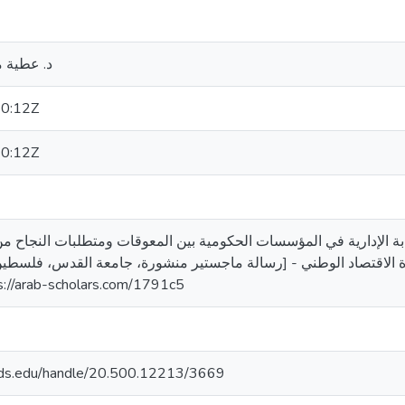
د. عطية 
0:12Z
0:12Z
ثم عبدالسلام. (2015). الرقابة الإدارية في المؤسسات الحكومية بين المعوقات ومتطلبات ال
رة الاقتصاد الوطني - [رسالة ماجستير منشورة، جامعة القدس، فلسطين
لجامع. https://arab-scholars.com/1791c5
quds.edu/handle/20.500.12213/3669