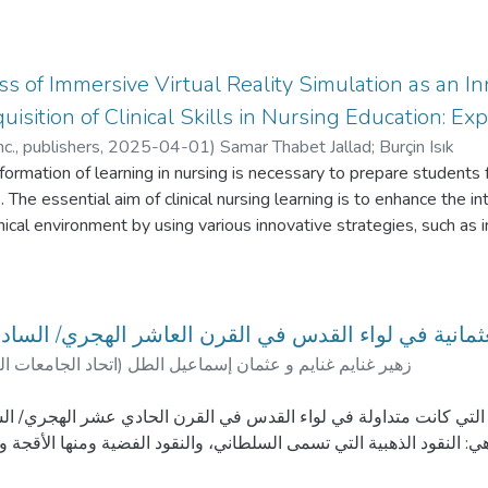
ss of Immersive Virtual Reality Simulation as an I
uisition of Clinical Skills in Nursing Education: E
c., publishers,
2025-04-01
)
Samar Thabet Jallad
;
Burçin Isık
ormation of learning in nursing is necessary to prepare students
. The essential aim of clinical nursing learning is to enhance the in
nical environment by using various innovative strategies, such as 
ion to develop a learning process that allows students to gain 
attractive way, which enhances the quality and safety of clinical le
nal content that supports students’ cognitive and psychomotor sk
y was aimed at determining the effectiveness of immersive VR sim
لعثمانية في لواء القدس في القرن العاشر الهجري/ السا
sition of intramuscular injection skills in nursing education and t
زهير غنايم غنايم و عثمان إسماعيل الطل
)
اتحاد الجامعات ال
pared with a physical learning environment (low-fidelity simulati
s: The experimental design (pre–post-test) was used among firs
نية التي كانت متداولة في لواء القدس في القرن الحادي عشر الهجري/ 
roup = 33, hip model and experimental group = 33, VR simulation
هي: النقود الذهبية التي تسمى السلطاني، والنقود الفضية ومنها الأقجة و
culty of Nursing at Near East University in Cyprus.
ها القروش العددية والقروش الأسدية. الكلمات المفتاحية: السلطاني، الأ
significant difference between both groups in performance psycho