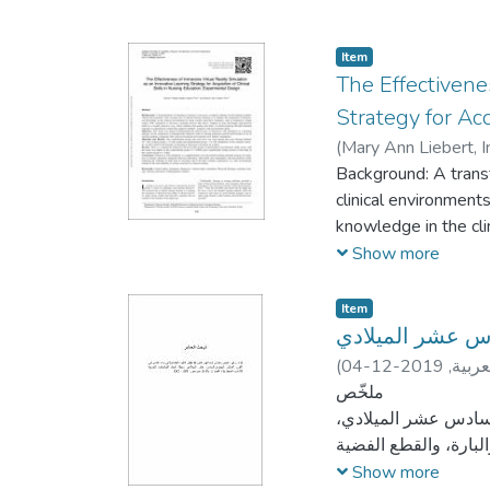
Item
The Effectivene
Strategy for Acq
(
Mary Ann Liebert, In
Background: A transf
clinical environments
knowledge in the cli
reality (VR) simulat
Show more
skills in a visually 
exposure to educatio
Item
Objective: This stud
دس عشر الميلادي
strategy on the acqui
عربية,
2019-12-04
(
nursing students com
ملخّص
Materials and Metod
السادس عشر الميلادي،
(N = 66) (control g
البارة، والقطع الفضية
2019–2020 in the Fa
قجة، البارة، الدرهم،
Show more
Results: There is a 