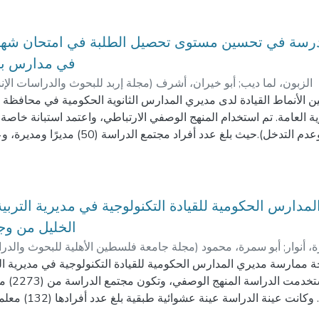
in the experimental group (P = 0.002) and a significantly longer 
 < 0.05).
مدرسة في تحسين مستوى تحصيل الطلبة في امتحان شهادة 
e VR simulation is a supplementary tool and useful teaching-learni
في مدارس بي
longside physical laboratory (hip-model and mannequin) and psych
الزبون، لما ديب
;
أبو خيران، أشرف
)
مجلة إربد للبحوث والدراسات الإن
g of skill steps in teaching, and it provides realistic experiences 
بين الأنماط القيادة لدى مديري المدارس الثانوية الحكومية في محافظ
ability of actual customers in clinical settings.
 العامة. تم استخدام المنهج الوصفي الارتباطي، واعتمد استبانة خاصة بال
lity simulation, Immersive virtual reality simulation, Physical lear
aduate students
 ارتباطية بين مستوى تحصيل الطلبة في امتحان الثانوية العامة ونمط ا
وات الخبرة، وجنس المدرسة، وعدد الطلبة. كما أظهرت أن النمط القيا
ظة بيت لحم هو النمط الديمقراطي في المرتبة الأولى، يليه النمط الأ
. وأظهرت النتائج وجود علاقة بين جنس المدرسة ومستوى التحصيل ال
دارس الحكومية للقيادة التكنولوجية في مديرية التربية
الخليل من وج
المدارس لاتباع النمط الديمقراطي في ممارسة القيادة، والابتعاد عن 
ة، أنوار
;
أبو سمرة، محمود
)
مجلة جامعة فلسطين الأهلية للبحوث والدر
ممارسة مديري المدارس الحكومية للقيادة التكنولوجية في مديرية الت
الخليل من وجه
(1013) معلماً و (1260) م
الاستبانة كأداة للدراسة وتكونت من (22) فقرة. ومن أبرز نتائج الدراسة ان تقديرات أفراد ع