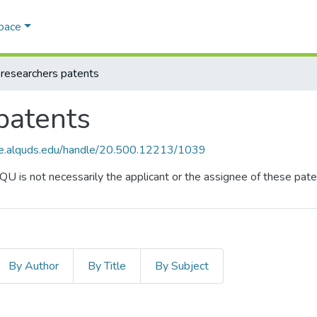
Space
esearchers patents
patents
ce.alquds.edu/handle/20.500.12213/1039
QU is not necessarily the applicant or the assignee of these pate
By Author
By Title
By Subject