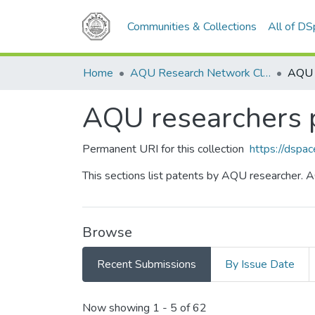
Communities & Collections
All of D
Home
AQU Research Network Clusters
AQU r
AQU researchers 
Permanent URI for this collection
https://dspa
This sections list patents by AQU researcher. A
Browse
Recent Submissions
By Issue Date
Recent Submissions
Now showing
1 - 5 of 62