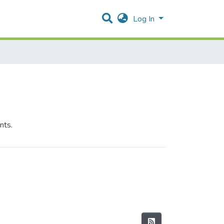
Log In
nts.