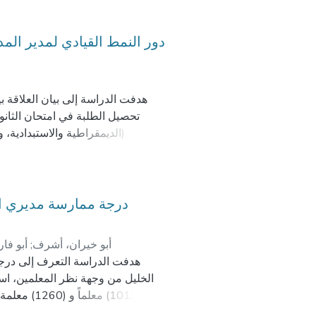
period of time than in
دور النمط القيادي لمدير ال
ng strategy for train ing in
omotor skills
in a safe environment
هدفت الدراسة إلى بيان العلاقة 
تحصيل الطلبة في امتحان الثانوية
ning, Learning strat egy, Nursing
وأظهرت النتائج عدم وجود علاقة
يعزى لمتغيرات: جنس المدير، وسن
المدارس الثانوية الحكومية في محاف
نمط عدم التدخل في المرتبة الأخيرة
درجة ممارسة مديري الم
وأوصت الدراسة بتدريب وتوجيه مديري 
أبو خيران، أشرف
;
أبو فار
هدفت الدراسة التعرف إلى درجة 