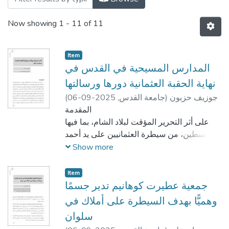
Now showing
1 - 11 of 11
Item
المدارس المسيحية في القدس في
نهاية الحقبة العثمانية دورها ورسالتها
جوزيف حزبون
)
جامعة القدس,
2025-09-06
(
المقدمة
على أثر التحرير المؤقت لبلاد الشام، بما فيها
فلسطين، من سيطرة العثمانيين على يد أحمد
علي باشا قام إبراهيم باشا، بدءًا من العام
Show more
1834م، بحركة تجديد عرفت على مختلف
المجالات الثقافية والاقتصادية والتعليمية، وفتح
Item
المجال أمام الدول الأجنبية لإقامة العلاقات
جمعية عطيرت كوهانيم تدير جسمًا
وممارسة النشاطات المختلفة. كذلك، فإن
وهميًّا بهدف السيطرة على أملاك في
استعادة العثمانيين سيطرتهم على بلاد الشام لم
سلوان
يتم دون تدخل ودعم أجنبي وخاصة بريطانيا،