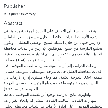
Publisher
Al-Quds University
Abstract
هدفت الدراسة إلى التعرف على القيادة الموقفية ودورها في
إدارة الأزمات لبلديات محافظة الخليل من وجهة نظر العاملين
الإداريين فيها ، من خلال اعتماد المنهج الوصفي التحليلي ، وتكون
مجتمع الدارسة من جميع الموظفين الإداريين في بلديات محافظة
الخليل البالغ عددهم (255) إداري ، تم اختيار عينة قصديه لتحقيق
أهداف الدراسة قوامها (154) موظف.
توصلت الدراسة إلى أن مستوى ممارسة القيادة الموقفية في
بلديات محافظة الخليل جاءت بدرجة متوسطة ، بمتوسط حسابي
قيمته (3.54) للدرجة الكلية ، كما وجاء مستوى إدارة الأزمات في
البلديات بدرجة متوسطة ، حيث بلغ المتوسط الحسابي للدرجة
الكلية ما قيمته (3.33) .
وأظهرت نتائج الدراسة بوجود أثر للقيادة الموقفية بأبعادها
(المهارات القيادية، أساليب القيادة، المشاركة واتخاذ القرارات،
التخطيط الموقفي) على إدارة الأزمات في بلديات محافظة الخليل