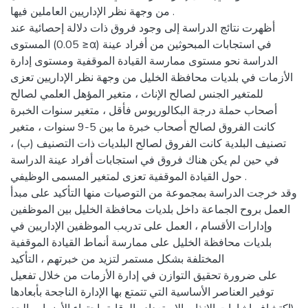
من وجهة نظر الإداريين العاملين فيها .
أظهرت نتائج الدراسة إلى وجود فروق ذات دلالة إحصائية عند
المستوى (0.05 ≥α) في استجابات المبحوثين من أفراد عينة
الدراسة نحو مستوى ممارسة القيادة الموقفية ومستوى إدارة
الأزمات في بلديات محافظة الخليل من وجهة نظر الإداريين تعزى
للمتغير الجنس لصالح الإناث ، متغير المؤهل العلمي لصالح
أصحاب حملة درجة البكالوريوس فأقل ، متغير سنوات الخبرة
كانت الفروق لصالح أصحاب خبرة ما بين 5-9 سنوات ، متغير
تصنيف البلدية كانت الفروق لصالح البلديات ذات التصنيف (ب) ،
في حين لم يكن هناك فروق في استجابات أفراد عينة الدراسة
حول القيادة الموقفية تعزى لمتغير المسمى الوظيفي .
وقد خرجت الدراسة بمجموعة من التوصيات منها التأكيد على مبدأ
العمل بروح الجماعة داخل بلديات محافظة الخليل بين الموظفين
وإدارات الأقسام ، العمل على تدريب الموظفين الإداريين في
بلديات محافظة الخليل على ممارسة أنماط القيادة الموقفية
المختلفة بشكل مستمر لتزيد من خبرتهم ، التأكيد
على ضرورة تحقيق التوازن في إدارة الأزمات من خلال تفعيل
توفير العناصر الأساسية التي تتمتع بها الإدارة الناجحة بأبعادها