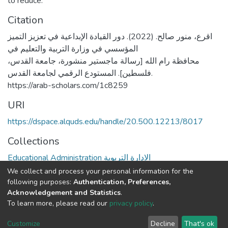
to reduce.
Citation
اقرع، منور صالح. (2022). دور القيادة الإبداعية في تعزيز التميز
المؤسسي في وزارة التربية والتعليم في
محافظة رام الله [رسالة ماجستير منشورة، جامعة القدس،
فلسطين]. المستودع الرقمي لجامعة القدس.
https://arab-scholars.com/1c8259
URI
https://dspace.alquds.edu/handle/20.500.12213/8017
Collections
Educational Administration الادارة التربوية
We collect and process your personal information for the
Full item page
following purposes:
Authentication, Preferences,
Acknowledgement and Statistics
.
To learn more, please read our
privacy policy
.
Al-Quds University
copyright © 2002-2026
SKITCE
Cookie
Privacy
End User
Send
Customize
Decline
That's ok