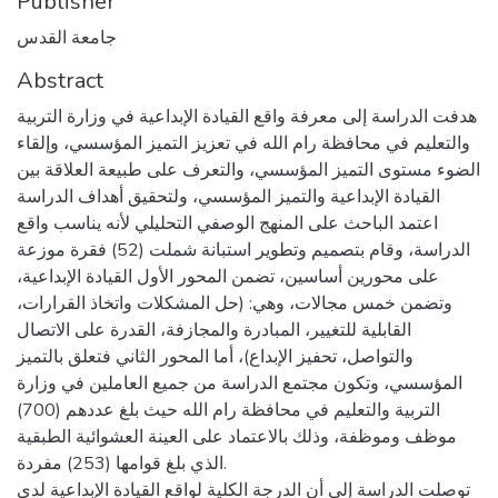
Publisher
جامعة القدس
Abstract
هدفت الدراسة إلى معرفة واقع القيادة الإبداعية في وزارة التربية
والتعليم في محافظة رام الله في تعزيز التميز المؤسسي، وإلقاء
الضوء مستوى التميز المؤسسي، والتعرف على طبيعة العلاقة بين
القيادة الإبداعية والتميز المؤسسي، ولتحقيق أهداف الدراسة
اعتمد الباحث على المنهج الوصفي التحليلي لأنه يناسب واقع
الدراسة، وقام بتصميم وتطوير استبانة شملت (52) فقرة موزعة
على محورين أساسين، تضمن المحور الأول القيادة الإبداعية،
وتضمن خمس مجالات، وهي: (حل المشكلات واتخاذ القرارات،
القابلية للتغيير، المبادرة والمجازفة، القدرة على الاتصال
والتواصل، تحفيز الإبداع)، أما المحور الثاني فتعلق بالتميز
المؤسسي، وتكون مجتمع الدراسة من جميع العاملين في وزارة
التربية والتعليم في محافظة رام الله حيث بلغ عددهم (700)
موظف وموظفة، وذلك بالاعتماد على العينة العشوائية الطبقية
الذي بلغ قوامها (253) مفردة.
توصلت الدراسة إلى أن الدرجة الكلية لواقع القيادة الإبداعية لدى