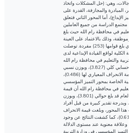
الات، وهي: (حل المشكلات واتخاذ
غيير، المبادرة والمجازفة، القدرة على
يز الإبداع)، أما المحور الثاني فتعلق
ن مجتمع الدراسة من جميع العاملين
التعليم في محافظة رام الله حيث بلغ
) موظف وموظفة، وذلك بالاعتماد على العينة
العشوائية الطبقية الذي بلغ قوامها (253) مفردة. توصلت
ة الكلية لواقع القيادة الإبداعية لدى
التربية والتعليم في محافظة رام الله
كانت كبيرة بمتوسط حسابي كلي (3.827)، وبوزن نسبي
(76.53%)، وبلغت قيمة الانحراف المعياري لها (0.486)،
كلية الخاصة بمحور التميز المؤسسي
التعليم في محافظة رام الله أن قيمة
المتوسط الحسابي العام قد بلغ حوالي (3.801)، وبوزن
بي يساوي (76.01%)، وبدرجة تقدير كبيرة من قبل أفراد
ت هذا المحور، وبلغت قيمة الانحراف
المعياري حوالي (0.616)، كما كشفت النتائج عن وجود
وعلاقة معنوية عند مستوى الدلالة (0.05α=) بين واقع
زيز التميز المؤسسي في وزارة التربية