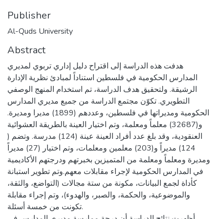
Publisher
Al-Quds University
Abstract
هدفت هذه الدراسة إلى اقتراح دليل إداري تربوي لمديري
المدارس الحكومية في فلسطين استناداً لمبادئ نظرية الإدارة
الرشيقة. ولتحقيق هدف الدراسة، تم استخدام المنهج الوصفي
التطويري. تكوّن مجتمع الدراسة من جميع مديري المدارس
الحكومية ومديراتها في فلسطين، وعددهم (1899) مديرا ومديرة.
و(32687) معلماً ومعلمة، وتم اختيار العينة بالطريقة العشوائية
العنقودية، وقد بلغ عدد أفراد العينة عينة (124) مدرسة. وتضم (
124) مديراً و(203) معلمين ومعلمات، وتم اختيار (27) مديراً
ومديرة ومعلماً ومعلمة من المتميزين بخبرتهم ودرجتهم الأكاديمية
في المدارس الحكومية لإجراء مقابلات معهم.وتم تطوير استبانة
كأداة لجمع البيانات، مكونة من ستة مجالات (التواضع، والثقة،
والموضوعية، والحكمة، والصبر، والهدوء)، وتم إجراء مقابلة
تكونت من خمسة أسئلة.
أظهرت نتائج الدراسة أن درجة ممارسة مديري المدارس في