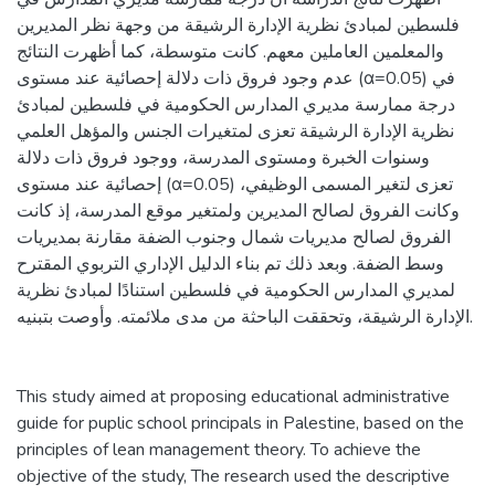
فلسطين لمبادئ نظرية الإدارة الرشيقة من وجهة نظر المديرين
والمعلمين العاملين معهم. كانت متوسطة، كما أظهرت النتائج
عدم وجود فروق ذات دلالة إحصائية عند مستوى (‏α=0.05‎‏) في
درجة ممارسة مديري المدارس الحكومية في فلسطين لمبادئ
نظرية الإدارة الرشيقة‏ تعزى ‏لمتغيرات الجنس والمؤهل العلمي
وسنوات الخبرة ومستوى المدرسة، ووجود فروق ذات دلالة
إحصائية عند مستوى (α=0.05) تعزى لتغير المسمى الوظيفي‏،
وكانت الفروق لصالح المديرين ولمتغير موقع المدرسة، إذ كانت
الفروق لصالح مديريات شمال وجنوب الضفة مقارنة بمديريات
وسط الضفة. وبعد ذلك تم بناء الدليل الإداري التربوي المقترح
لمديري المدارس الحكومية في فلسطين استنادًا لمبادئ نظرية
الإدارة الرشيقة، وتحققت الباحثة من مدى ملائمته. وأوصت بتبنيه.
This study aimed at proposing educational administrative
guide for puplic school principals in Palestine, based on the
principles of lean management theory. To achieve the
objective of the study, The research used the descriptive