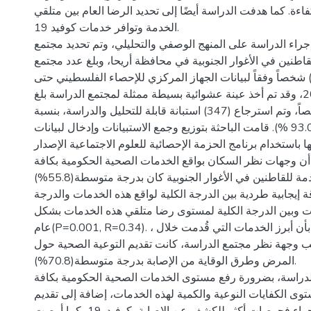
فاءة. كما هدفت الدراسة أيضًا إلى تحديد الرضا العام بين متلقي
الخدمة وتوافر خدمات كوفيد 19.
إجراء الدراسة على المنهج الوصفي والتحليلي، وتم تحديد مجتمع
اطنين في الأغوار الجنوبية في محافظة أريحا، وبلغ عدد مجتمع
لدراسة (16492) شخصاً وفقاً لبيانات الجهاز المركزي للإحصاء الفلسطيني حتى
منتصف العام 2020، وقد تم أخذ عينة عشوائية بسيطة ممثلة لمجتمع الدراسة بلغ
حجمها (374) شخصاً، وتم استرجاع (347) استبانة قابلة للتحليل والدراسة، بنسبة
استرجاع بلغت (93.0 %). قامت الباحثة بتوزيع وجمع الاستبيانات وإدخال لبيانات
ا باستخدام برنامج الحزمة الإحصائية للعلوم الاجتماعية الإصدارV23.
أن وجهات نظر السكان بواقع الخدمات الصحية الحكومية بكافة
أبعادها المحددة والمقدمة للقاطنين في الأغوار الجنوبية كان بدرجة متوسطة(55.8%)
ة إيجابية طردية بين الدرجة الكلية لواقع هذه الخدمات والدرجة
ات وبين الدرجة الكلية لمستوى رضا متلقي هذه الخدمات بشكل
عام(P=0.001, R=0.34). ، كما بينت النتائج بأن أبرز الخدمات التي قُدمت خلال
كوفيد-19 حسب وجهة نظر مجتمع الدراسة، كانت تقديم التوعية الصحية حول
المرض وطرق الوقاية من الإصابة بدرجة متوسطة(70.8%).
دراسة، بضرورة رفع مستوى الخدمات الصحية الحكومية بكافة
توى الكفايات النوعية والكمية لهذه الخدمات، إضافة إلى تقديم