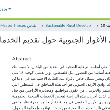
Space
Sustainable Rural Development التنمية الريفية المستدامة
AQU Master Theses الرسائل الجامعية الخاصة بجامعة القدس
أغوار الجنوبية حول تقديم الخدما
Abstract
أثر فيروس كوفيد 19 على أنظمة الرعاية الصحية في العديد من البلدان، لا سيما تلك
التي تعاني نظمها الصحية أساسا من القصور مثل فلسطين. يؤثر تفشي كوفيد 19على
ن ويضر بشكل خاص بأفراد تلك الفئات الاجتماعية في الاماكن
يشا. وادي الأردن الجنوبي هو أحد هذه المناطق في فلسطين التي
مستمر والحرمان من حقوق مواطنيها ومصادرة الأراضي من قبل
يلي. لذلك أجريت هذه الدراسة لفحص الخدمات الصحية الحكومية
 وادي الأردن الجنوبي في محافظة أريحا من وجهة نظر متلقي
 في تلك الخدمات الصحية من حيث التوافر، وإمكانية الوصول،