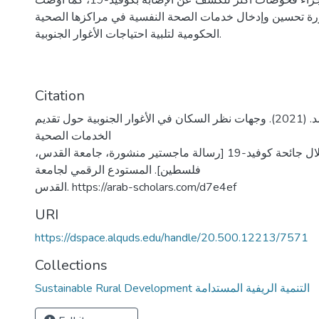
الخدمات المتعلقة بإجراء فحوصات أكثر للكشف عن الإصابة بكوفيد-19، كما أوصت
رة تحسين وإدخال خدمات الصحة النفسية في مراكزها الصحية
الحكومية لتلبية احتياجات الأغوار الجنوبية.
Citation
أبو الرب، شهرزاد أحمد. (2021). وجهات نظر السكان في الأغوار الجنوبية حول تقديم
الخدمات الصحية
الحكومية خلال جائحة كوفيد-19 [رسالة ماجستير منشورة، جامعة القدس،
فلسطين]. المستودع الرقمي لجامعة
القدس. https://arab-scholars.com/d7e4ef
URI
https://dspace.alquds.edu/handle/20.500.12213/7571
Collections
Sustainable Rural Development التنمية الريفية المستدامة