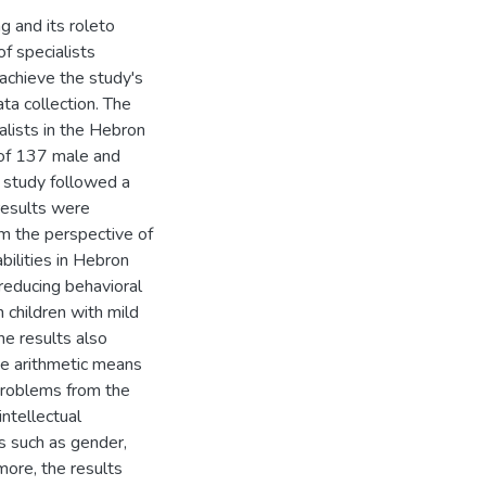
g and its roleto
f specialists
o achieve the study's
ta collection. The
lists in the Hebron
 of 137 male and
e study followed a
 results were
om the perspective of
abilities in Hebron
 reducing behavioral
 children with mild
he results also
he arithmetic means
 problems from the
intellectual
es such as gender,
more, the results