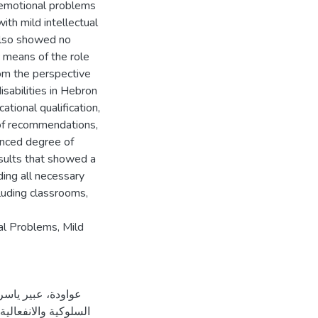
g emotional problems
ith mild intellectual
 also showed no
c means of the role
rom the perspective
isabilities in Hebron
tional qualification,
 of recommendations,
anced degree of
results that showed a
ing all necessary
cluding classrooms,
al Problems, Mild
السلوكية والانفعالي