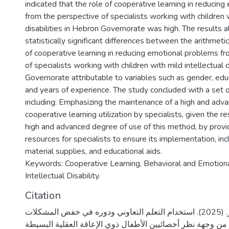
indicated that the role of cooperative learning in reducin
from the perspective of specialists working with children w
disabilities in Hebron Governorate was high. The results
statistically significant differences between the arithmeti
of cooperative learning in reducing emotional problems f
of specialists working with children with mild intellectual d
Governorate attributable to variables such as gender, educa
and years of experience. The study concluded with a set
including: Emphasizing the maintenance of a high and adv
cooperative learning utilization by specialists, given the 
high and advanced degree of use of this method, by provid
resources for specialists to ensure its implementation, in
material supplies, and educational aids.
Keywords: Cooperative Learning, Behavioral and Emotion
Intellectual Disability.
Citation
عواودة، عبير ياسر. (2025). استخدام التعلم التعاوني ودوره في خفض المشكلات
ة من وجهة نظر أخصائيين الأطفال ذوي الإعاقة العقلية البسيطة