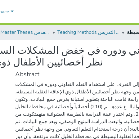
Space
Teaching Methods أساليب التدريس
AQU Master Theses الرسائل الجامعية الخاصة بجامعة القدس
وني ودوره في خفض المشكلات السلو
نظر أخصائيين الأطفال ذوي 
Abstract
لى التعرف على استخدام التعلم التعاوني ودوره في المشكلات
ة من وجهة نظر أخصائيين الأطفال ذوي الإعاقة العقلية البسيطة
اسة قامت الباحثة بتطوير استبانة بغرض جمع البيانات، وتكون
مجتمع الدراسة من والبالــغ عددهـــم (210) أخصائياً وأخصائية في محافظة الخليل
خلال العام 2025، وتم اختيار عينة الدراسة بالطريقة العشوائية منهمتكونت من
(137) صائية، واتبعت الدراسة المنهج الوصفي، وبعد جمع البيانات، تم
لتالية: أن درجة استخدام التعلم التعاوني من وجهة نظر أخصائيين
قة العقلية البسيطة في محافظة الخليل كانت مرتفعة، وأن دور