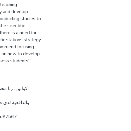
 teaching
gy and develop
conducting studies to
he scientific
there is a need for
fic stations strategy
ecommend focusing
ch on how to develop
ssess students'
والدافعية لدى 
lars.com/d87b67