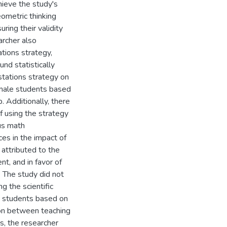
chieve the study's
ometric thinking
ring their validity
archer also
tions strategy,
d statistically
 stations strategy on
emale students based
. Additionally, there
of using the strategy
us math
ces in the impact of
 attributed to the
t, and in favor of
 The study did not
ng the scientific
e students based on
ion between teaching
, the researcher