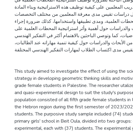
ج توصي الباحثة بضرورة توظيف استراتيجية المحطات العلمية في
يب المعلمين على كيفية توظيف هذه الاستراتيجية وبناء المادة
 عمل دراسات تقيس مدى معرفة المعلمين من مختلف التخصصات
حطات العلمية، ومدى تطبيقها واستخدامها، كذلك ضرورة إجراء
ث والدراسات حول أهمية وأثر استراتيجية المحطات العلمية على
يات، كما وتوصي الباحثين بالاهتمام أكثر في التفكير الهندسي
من الأبحاث والدراسات حول كيفية تنمية مهاراته عند الطالبات
 تقيس مدى اكتساب الطلاب لمهارات التفكير الهندسي المختلفة
This study aimed to investigate the effect of using the scie
strategy in developing geometric thinking skills and motiv
grade female students in Palestine. The researcher utali
and quasi-experimental design to suit the study's purpos
population consisted of all fifth grade female students 
the Hebron region during the first semester of 2023/202
students. The purposive study sample included (74) stude
primary girls' school in Beit Oula, divided into two groups:
experimental, each with (37) students. The experimental 