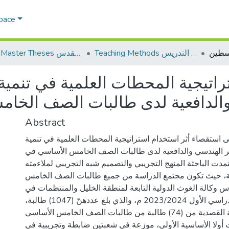
Space
Teaching Methods أساليب التدريس
AQU Master Theses الرسائل الجامعية الخاصة بجامعة القدس
راتيجية المحطات العلمية في تنمية
الدافعية لدى طالبات الصف الخ
Abstract
 استقصاء أثر استخدام استراتيجية المحطات العلمية في تنمية
ر الهندسي والدافعية لدى طالبات الصف الخامس الأساسي في
دت الباحثة المنهج التجريبي والتصميم شبه التجريبي لملاءمته
ة، حيث تكون مجتمع الدراسة من جميع طالبات الصف الخامس
وكالة الغوث الدولية التابعة لمنطقة الخليل والمنتظمات في
الدراسة في الفصل الدراسي الأول 2023/2024 م، والذي بلغ عددهنّ (1047) طالبة،
وتكونت عينة الدراسة القصدية من (74) طالبة من طالبات الصف الخامس الأساسي
أولا الأساسية الأولى، موزعة في شعبتين ضابطة وتجريبية في