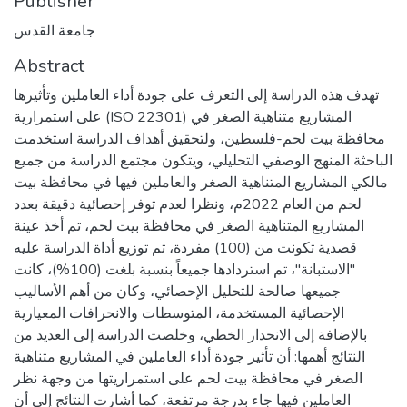
Publisher
جامعة القدس
Abstract
تهدف هذه الدراسة إلى التعرف على جودة أداء العاملين وتأثيرها
على استمرارية (ISO 22301) المشاريع متناهية الصغر في
محافظة بيت لحم-فلسطين، ولتحقيق أهداف الدراسة استخدمت
الباحثة المنهج الوصفي التحليلي، ويتكون مجتمع الدراسة من جميع
مالكي المشاريع المتناهية الصغر والعاملين فيها في محافظة بيت
لحم من العام 2022م، ونظرا لعدم توفر إحصائية دقيقة بعدد
المشاريع المتناهية الصغر في محافظة بيت لحم، تم أخذ عينة
قصدية تكونت من (100) مفردة، تم توزيع أداة الدراسة عليه
"الاستبانة"، تم استردادها جميعاً بنسبة بلغت (100%)، كانت
جميعها صالحة للتحليل الإحصائي، وكان من أهم الأساليب
الإحصائية المستخدمة، المتوسطات والانحرافات المعيارية
بالإضافة إلى الانحدار الخطي، وخلصت الدراسة إلى العديد من
النتائج أهمها: أن تأثير جودة أداء العاملين في المشاريع متناهية
الصغر في محافظة بيت لحم على استمراريتها من وجهة نظر
العاملين فيها جاء بدرجة مرتفعة، كما أشارت النتائج إلى أن