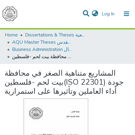
(current)
Log In
Communities & Collections
All of DSpace
Dissertations & Theses الرسائل الجامعية
Home
AQU Master Theses الرسائل الجامعية الخاصة بجامعة القدس
Business Administration إدارة الاعمال
المشاريع متناهية الصغر في محافظة بيت لحم -فلسطين(ISO 22301) جودة أداء العاملين وتأثيرها على استمرارية
المشاريع متناهية الصغر في محافظة
بيت لحم -فلسطين(ISO 22301) جودة
أداء العاملين وتأثيرها على استمرارية