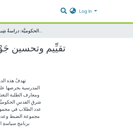
Log In
تقيِّيم وتحسين جَوْدَةِ الطعام في المَقاصِف المدرسيَّة في منطقة ضواحي شرقِ القُدس الحكوميَّة: دراسةٌ شِبه تداخليَّة
تقيِّيم وتحسين جَ
تهدفُ هذه الدر
المدرسية بحرصها على 
ومعارف الطلبة التغذ
برنامج سياسةِ الت