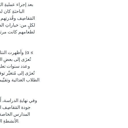
بعد إجراء عمليةِ الت
الباحثةِ كان ل
المَقاصِف وقُدرتهم على
لكلٍ من: خياراتِ ال
لطعامهم كانت مرتفع،
وأظهرت الن (α ≤
وعدد سنوات تعليم 
تُعزَى إلى مُتغيِّر ت
الطلاب الغذائية وتقيِّي
وفي نهايةِ الدراسة، أ
جودة المَقاصِف ال
المدارس الخاصة وا
الأنشطةِ ا.