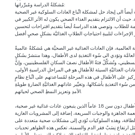
مُشكلةُ الدراسة ومُبرِّراتها:
يضاً الى إيجاد حل لمشكلة اتِّباع العادات السلوكية غير الصحية
. حيث أن الالتزام بتقديم الغذاء الصحي يكون له الأثر الكبير في
 للطلاب. وتوصي هذه الدراسةُ أيضاً بتقديم اقتراحات لتحسينِ
 الإجراءات لتلبيةِ احتياجاتِ الطلابِ الغذائيَّة بشكلٍ صحيٍ أفضل
العالمية، فإن العادات الغذائية غير الصحيَّة هي مُشكلةٌ عالميةٌ
العامَّة وتؤدي الى سُوء التغذيةِ لدى الأطفال، وهذا منتشرٌ بشَكلٍ
طيني، وتُشكِّلُ فئةُ الأطفال نصفَ السكانِ الفلسطينيين، وإنَّ
العاداتِ الغذائيَّةِ السيئة للأطفالِ هو في المراحلِ الدراسيةِ الأولى
ركيزِ على الأطفال في هذه المرحلةِ لمُساعدتهم على اتِّباع نظامٍ
 سُوء التغذيةِ بأشكالها، وتغيِّير عاداتهم الغذائيَّةِ الضارةِ طويلةِ
الأمدِ وتعزيز النمطِ الصحي لحياتهم.
يوجد عدد كبير من الأطفال دون سن 18 عاماً الذين يتبعون عادات غذائية غير صحية،
عمة الجاهزة والوجبات السريعة، إضافة إلى المشروبات الغازية
طاقة، وهذه السلوكيات تُؤدي إلى مشكلات صحية متعددة على
ل ارتفاع نِسَبْ فقر الدم والسمنة، تعكس هذه الظواهر تحديات