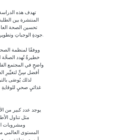
تهدف هذه الدراسة أ
المنتشرة بين الطلبة
تحسين الصحة العامة
جودةِ الوجباتِ وتطوير.
ووفقًا لمنظمة الصحة 
خطيرةٌ تُهدد الصحَّة 
واضحٍ في المجتمع الفلس
أفضل سِنٍّ لتغيِّيرِ ،
لذلك يُوصَى بالت
غذائيٍ صحيٍ للوقايةِ من
مثل تناول الأط
ومشروبات ال
المستوى العالمي مث