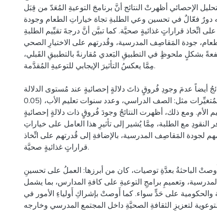
حليل الإحصائي أظهرتْ النتائج أنَّ برنامجَ التوعيةِ المُعَدّ من قِبَل
ه دورٌ فعّالٌ في تحسين وعي الطلبةِ تجاهَ خياراتِ الطعام وجودة
 اتِّخاذ قراراتٍ غذائيةٍ صحيَّة. كما تبيَّن أنَّ درجةَ تقيِّيم الطلبةِ
طعام، جودة المَقاصِف المدرسية، وقُدرتهم على الاختيارِ الصحي
ةً بشكلٍ ملحوظٍ في التطبيقِ البَعدي مُقارنةً بالتطبيقِ القَبلي
مِمَّا يعكسُ التأثيرَ الإيجابي للتوعيةِ المُقدَّمة.
تائجُ أيضاً عدمَ وجودِ فُروقٍ ذاتَ دلالةٍ إحصائيةٍ عند مُستوى الدلالة
0.05) تُعزَى إلى بعضِ المُتغيِّرات مثل: الصف الدراسي، وعدد سنوات تعليم الأب،
الأم. ومع ذلك، أظهرت النتائجُ وجودَ فُروقٍ ذات دلالةٍ إحصائيةٍ
وفر النقودِ مع الطلبة، مِمَّا يُشير إلى تأثيرِ هذا العامل على خياراتِ
مهم لجودة المَقاصِف المدرسية، بالإضافةِ إلى قُدرتهم على اتِّخاذ
قراراتٍ غذائيةٍ صحيَّة.
َوصتْ الباحثةُ بعدَّةِ توصيات، كان من أبرزها: العملُ على تحسينِ
مدرسية، وتعميمِ برامجِ التوعيةِ على كافةِ المدارس، بما يشمل
لحكومية على حَدٍّ سواء. كما أَوصتْ بإشراكِ أَولياءِ الأمور في
لتوعوية لتعزيزِ الثقافةِ الصحيَّةِ داخل المجتمع المدرسي وخارجه