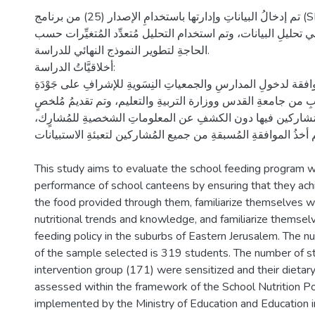
تم إدخالُ البياناتِ وإدارتها باستخدامِ الإصدار (25) من برنامج (SPSS) الإحصائي،
 تحليلِ البيانات، وتم استخدام التحليل مُتعدِّد المُتغيِّرات حسب
الحاجةِ لتطوير النموذج النهائي للدراسة.
أخلاقيَّاتُ الدراسة:
ة لدخولِ المدارسِ والجمعياتِ النِسَويةِ للإشرافِ على جَوْدَةِ
ابِ من جامعةِ القدس ووزارة التربيةِ والتعليم، وتم تقديمُ مُلخصٍ
للمُشاركين فيها دون الكشفِ عن المعلوماتِ الشخصيةِ للمُشارٍك
This study aims to evaluate the school feeding program w
performance of school canteens by ensuring that they achi
the food provided through them, familiarize themselves w
nutritional trends and knowledge, and familiarize themsel
feeding policy in the suburbs of Eastern Jerusalem. The
of the sample selected is 319 students. The number of st
intervention group (171) were sensitized and their dietar
assessed within the framework of the School Nutrition 
implemented by the Ministry of Education and Education 