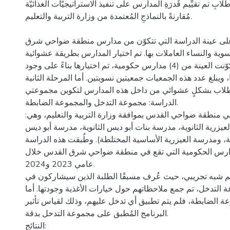
للطلابِ تم تقيِّيم قُدرَةِ المدارس على تنفيذ الاستراتيجيَّات الغذائيَّة
مُقارنةً بالنماذجِ المُعتمدة من وزارة التربية والتعليم.
 على عينة الدراسة التي تتكوّن من مدارس منطقة ضواحي شرق
ية والنساء العاملات بها. تم اختيار المدارس بطريقة عشوائية
كمرحلة أولى، حيث تكوّنت العينة من (4) مدارس حكومية، تم اختيارها بناءً على وجود
ويبلغ عدد هذه الجمعيات جمعيتين نسويتين. أما المرحلة الثانية
طلاب بشكلٍ عشوائي من داخل هذه المدارس لتكوين مجموعتي
الدراسة: مجموعة التدخل والمجموعة الضابطة.
في منطقة ضواحي القدس بموافقة وزارة التربية والتعليم، وهي
(يزرية الثانوية، مدرسة بنات أبو ديس الثانوية، مدرسة أبو ديس
، ومدرسة العيزرية الأساسية المختلطة). وطُبقت هذه الدراسة
ارس الحكومية التي تقع في منطقة ضواحي شرق القدس خلال
عامي 2023 و2024.
م شبه تجريبي، حيث عُرف مسبقًا الطلبة الذين سيشاركون في
لتدخل، تم جمع ملاحظاتهم حول خيارات الأغذية وجودتها. أما
ة الضابطة، فلم يتم تطبيق أي تدخل عليهم، وذلك لقياس تأثير
البرنامج المُطبق على مجموعة التدخل بدقة.
النتائج: