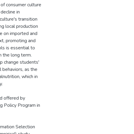
e of consumer culture
decline in
ulture's transition
ng local production
ce on imported and
xt, promoting and
ls is essential to
n the long term.
lp change students'
al behaviors, as the
nutrition, which in
y.
d offered by
g Policy Program in
ormation Selection