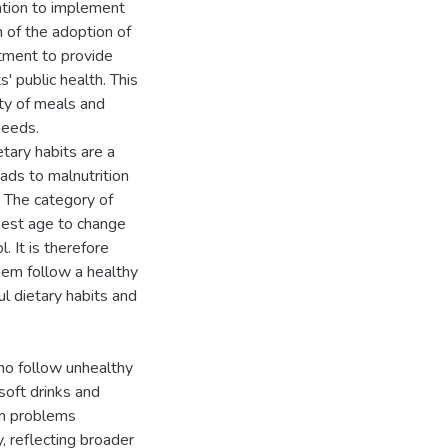
ntion to implement
 of the adoption of
tment to provide
' public health. This
ty of meals and
needs.
tary habits are a
ads to malnutrition
y. The category of
 best age to change
. It is therefore
hem follow a healthy
ul dietary habits and
ho follow unhealthy
 soft drinks and
th problems
, reflecting broader