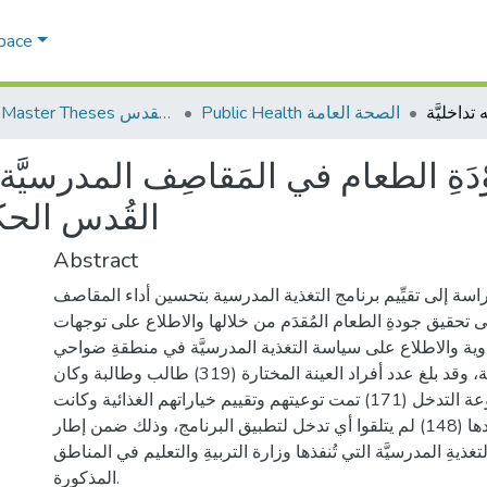
Space
Public Health الصحة العامة
AQU Master Theses الرسائل الجامعية الخاصة بجامعة القدس
وْدَةِ الطعام في المَقاصِف المدرس
القُدس الحكوم
Abstract
اسة إلى تقيِّيم برنامج التغذية المدرسية بتحسين أداء المقاصف
تحقيق جودةِ الطعام المُقدَم من خلالها والاطلاع على توجهات
وية والاطلاع على سياسة التغذية المدرسيَّة في منطقةِ ضواحي
شرقِ القدسِ الحكوميَّة، وقد بلغ عدد أفراد العينة المختارة (319) طالب وطالبة وكان
عدد الطلاب في مجموعة التدخل (171) تمت توعيتهم وتقييم خياراتهم الغذائية وكانت
مجموعة الضبط وعددها (148) لم يتلقوا أي تدخل لتطبيق البرنامج، وذلك ضمن إطار
غذيةِ المدرسيَّة التي تُنفذها وزارة التربيةِ والتعليم في المناطق
المذكورة.