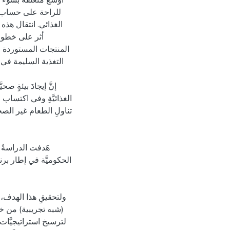
أوسع متعلقة بسوء الت
للراحة على حساب جو
الغذائي. انتقال هذه 
أثر على خطوط 
المنتجات المستوردة و
التغذية السليمة في
إنَّ إيجادَ بيئةٍ ص
الغذائيَّةِ وفي اكتساب 
تناولِ الطعام غير الصح
هَدفت الدراسةُ إ
الحكوميَّة في إطار بر
ولتحقيقِ هذا الهدف، ت
شبه تجريبية) من خلا،
لترسيخ استراتيجيَّات إ