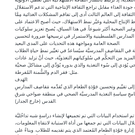
غذية، إذ ترتبط بانتشار الثقافة الاستهلاكية التي تعطي الأولوية
دة الغذاء مقابل تراجع الثقافة الإنتاجية التي تدعم الاستقلال
الثقافة إلى العالم الثالث أدى إلى تفاقم المشكلات الغذائية مِمَّا
الإنتاج المحلية وغيَّر نمط الاستهلاك، حيث أصبح الاعتماد على
غير الصحية أكثر شيوعاً. في هذا السياق، يُصبح تعزيز سلوكيات
 المدارس الفلسطينية والاستمرار في ترسيخها ضرورة لتحسين
الصحة العامة ومواجهة هذه التحديات على المدى البعيد.
حيَّة في المَقاصِف المدرسيَّة سيُساعدُ في تغيِّير نمطِ حياةِ الطلاب
المزيد من التحكُّم في سُلوكياتهم التغذويَّة، حيث أنَّ تزايد عادات
ي يُؤدي إلى سُوء التغذية والذي بدوره يُؤدِّي إلى مشاكلَ صحيَّة
مثل: فقر الدم والسُّمنة المُفرطة.
الهَدف:
لى تقيِّيم وتحسين جَوْدَةِ الطعام الذي تُقدِّمه مَقاصِف المدارسِ
نامجِ سياسةِ التغذية المدرسيَّة الصحي في منطقة ضواحي شرقِ
القدس (خارجَ الجدار).
م استخدام البيانات التي تم تجميعها لإنشاء دراسةٍ شبه تداخُليَّة
(ل البيانات التي تم جمعها من أداة الاستبانة لانتقاءِ المعلومات
دارةِ جَوْدَةِ الطعام المُعتمد الذي يتم تقديمه للطلاب. وبناءً على