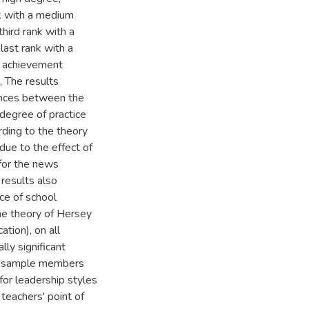
k with a medium
hird rank with a
last rank with a
d achievement
, The results
rences between the
egree of practice
ording to the theory
due to the effect of
 for the news
 results also
ice of school
the theory of Hersey
ation), on all
lly significant
dy sample members
 for leadership styles
teachers' point of