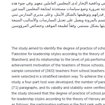
ي ودافعية الإنجاز لدى المعلمين العاملين معهم. وفي ضوء هذه
احثة ضرورة وضع سياسات مستحدثة لمتابعة المعلمين المبدعين
دراتهم وتوظيفها بالشكل الأمثل، وعلى مديري المدارس تبني
سم بالمرونة ويعمل على تعديل الممارسات والأساليب المتبعة
ديثها بشكل مستمر، وفقاً لطبيعة الموقف وخصائص المرؤوسين
The study aimed to identify the degree of practice of schoo
Palestine for leadership styles according to the theory o
Blancherd, and its relationship to the level of job perfor
achievement motivation of the teachers of those schools,
sample consisted of (360) teachers from school teachers 
were selected in a stratified random way. To achieve the 
study, a four-part tool was developed, the number of pa
(71) paragraphs, and its validity and stability were verifie
the study showed that the degree of practice of school pri
for leadership styles according to the theory of Hersey a
as follows: the participating pattern in the first rank with 