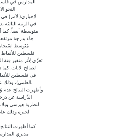
المدارس في فلسطي
النحو ال
الإخباري(الاَمر) ف)
في الرتبة الثالثة 
متوسطة أيضاً. كما أ
جاء بدرجة مرتفعة أي
مُتَوسط اِسْتجا
فلسطين للأنماط الق
تَعزَّى لِأَثر متغير فِ
لصالح الاناث. كما
في فلسطين للأنماط
العلمي)، وذلك .
وأظهرت النتائج عدم وُجُود 
الدِّراسة عن دَر
لنظرية هيرسي وبلانشار
الخبرة وذلك على
كما أظهرت النتائج 
مديري المدارس،