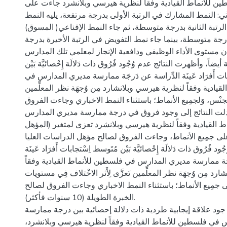
ن للأنماط القيادية وفقاً لنظرية هيرسي وبلانشرد جاءت على
اَتي: النمط المشارك في الرتبة الأولى بدرجة مرتفعة، يليه النمط
ي الرتبة الثانية بدرجة متوسطة، ثم جاء النمط الإقناعي( المسوق
بدرجة متوسطة، بينما جاء نمط التفويض في الرتبة الأخيرة بدرجة
ن مستوى الأداء الوظيفي ودافعية الإنجاز لمعلمي تلك المدارس
ضاً، وأظهرت النتائج عدم وُجُود فُرُوق ذات دَلالَة إِحْصائيَّة بَيْن
بات أَفرَاد عَينَة الدِّراسة عن دَرجَة ممارسة مديري المدارس في
يادية وفقاً لنظرية هيرسي وبلانشارد مِن وُجهَة نظر المعلِّمين
ئة الجنْس، وَلجمِيع الأنماط؛ باستثناء النمط الاخباري وجاءت الفروق
 دلت النتائج إلى وجود فروق في درجة ممارسة مديري المدارس
 القيادية وفقاً لنظرية هيرسي وبلانشرد تعزى لمتغير (المؤهل
على جمِيع الأنماط، وجاءت الفروق لصالح مؤهل الدراسات العليا
فُرُوق ذات دَلالَة إِحْصائيَّة بَيْن مُتَوسط اِسْتجابات أَفرَاد عَينَة
جَة ممارسة مديري المدارس في فلسطين للأنماط القيادية وفقاً
د مِن وُجهَة نظر المعلِّمين تَعزَّى لِأَثر الاخْتلاف فِي مستويات
 جمِيع الأنماط؛ باستثناء النمط الاخباري وجاءت الفروق لصالح
الخبرة الطويلة (10 سنوات فأكثر).
جود علاقة إيجابية طردية ذات دلالة إحصائية بين درجة ممارسة
 في فلسطين للأنماط القيادية وفقاً لنظرية هيرسي وبلانشرد