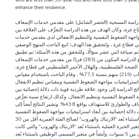
who are less than 30-year-old and have less than 5 year
لدراسة المسحية (الحصر الشامل) على مقدمي خدمات الإسعاف
 غزة، وكان الهدف من هذه الدراسة التعرُّف على العلاقة بين
اجهة الضغوط النفسية والتنظيم الانفعالي لدى مقدمي خدمات
 قطاع غزة ، ولتحقيق هذا الهدف؛ اتبع الباحث المنهج الوصفي
تم صياغة اثني عشر سؤالًا، وللتحقق من هذه الأسئلة؛ تم تطبيق
المقياس على مجتمع الدراسة المكون من (283) فردًا من مقدمي خدمات الإسعاف
 الصحة الفلسطينية، والهلال الأحمر الفلسطيني في قطاع غزة
وقد استجاب (219) منهم بنسبة 77,3% ، وقام الباحث باستخدام مقياس
استراتيجيات مواجهة الضغوط النفسية ومقياس تنظيم الانفعال.
ج الدراسة إلى وجود علاقة طردية قوية ذات دلالة إحصائية بين
 الضغوط النفسية وتنظيم الانفعال، وكذلك ارتفاع نسبة تعرُّض
مقدمي خدمات الإسعاف والطوارئ للاستهداف بواقع 43.8%. وتشير النتائج أيضاً إلى
لالة إحصائية بين أبعاد استراتيجيات مواجهة الضغوط النفسية
تُعزى لمتغير العمر باستثناء بُعد "الارتباك والهروب" لصالح الفئة العمرية أقل من 30
ر الخبرة العملية باستثناء بُعد "الارتباك والهروب" والتي كانت
لصالح فئة الخبرة أقل من 5 سنوات، وأيضاً في متغير المسمى الوظيفي باستثناء بُعد