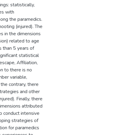
gs: statistically,
es with
mong the paramedics.
oting (injured). The
ces in the dimensions
ion) related to age
 than 5 years of
nificant statistical
escape, Affiliation,
n to there is no
mber variable,
the contrary, there
strategies and other
jured). Finally, there
 dimensions attributed
o conduct intensive
oping strategies of
ation for paramedics