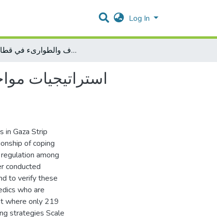
Log In
استراتيجيات مواجهة الضغوط النفسية وعلاقتها بالتنظيم الانفعالي لدى مقدمي خدمات الاسعاف والطوارىء في قطاع غزة
استراتيجيات مواج
 in Gaza Strip
ionship of coping
 regulation among
er conducted
nd to verify these
edics who are
ent where only 219
ng strategies Scale