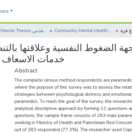
Space
Community Mental Health الصحة النفسية المجتمعية
AQU Master Theses الرسائل الجامعية الخاصة بجامعة القدس
هة الضغوط النفسية وعلاقتها بالتن
خدمات الاسعاف 
Abstract
The complete census method respondents are paramedics
where the purpose of this survey was to assess the relat
strategies between psychological distress and emotional
paramedics. To reach the goal of the survey; the research
analytical descriptive approach by forming 12 questions a
questions; the sample frame consists of 283 male param
working in Ministry of Health and Palestinian Red Cresc
out of 283 responded (77.3%). The researcher used Copi