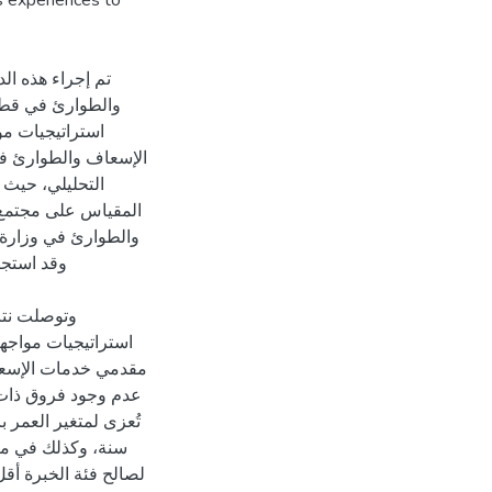
s experiences to
تم إجراء هذه ا
والطوارئ في قطاع
استراتيجيات مو
الإسعاف والطوارئ في
التحليلي، حيث 
والطوارئ في وزارة،
وتوصلت نتائ
استراتيجيات مواجهة
عدم وجود فروق ذات د
سنة، وكذلك في متغي