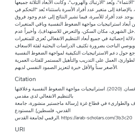
"الانتماء"، وبُعد "الارتباك والهروب"، وكانت الأبعاد الثلاثة جميعها
الإضافة إلى متغير عدد أفراد الأسرة باستثناء بُعد "التحكم في
يوجد عدد أفراد للأسرة، فيما تشير النتائج إلى عدم وجود فروق
ين أبعاد استراتيجيات مواجهة الضغوط النفسية وباقي المتغيرات
(لدخل الشهري، مكان السكن، والتعرض للاستهداف)، وأخيراً عدم
الة إحصائية في جميع أبعاد التنظيم الانفعالي تُعزى للمتغيرات
 ويوصي الباحث بضرورة تكثيف الدراسات البحثية لفئة الاسعاف
جع حول دعم الاستراتيجيات التكيفية لمواجهة الضغوط النفسية
طوارئ، العمل على التدريب والتأهيل المستمر للفئات العمرية
الأصغر سناً والأقل خبرة لتعزيز الصمود النفسي لديهم.
Citation
سالم، عبدالله غسان. (2020). استراتيجيات مواجهة الضغوط النفسية وعلاقتها
بالتنظيم الانفعالي لدى مقدمي
 والطوارىء في قطاع غزة [رسالة ماجستير منشورة، جامعة
القدس، فلسطين]. المستودع
الرقمي لجامعة القدس. https://arab-scholars.com/3b3c20
URI