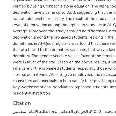
significance in all variables of the study. Additionally, the
verified by using Cronbach’s alpha equation. The alpha coe
deprivation levels came up to 0.88, suggesting that the va
acceptable level of reliability. The result of the study al
level of deprivation among the orphaned students in Al-
average. Moreover, the study showed no differences in th
deprivation among the orphaned students residing in the i
dormitories in Al-Quds region. It was found that there we
that attributed to the dormitory variables, that was in favo
dormitory. The gender variable was in favor of the female,
were in favor of the city. Based on the above results, i
take care of the orphaned students, especially those who 
internal dormitories. Also, to give employees the necess
counselors and principals to help satisfy their psychologic
Key words: emotional deprivation, orphaned students, inte
residential institution.
Citation
عصفور، عبد الفتاح محمد. (2022). الحرمان العاطفي لدى الطلبة الأيتام المقيمين