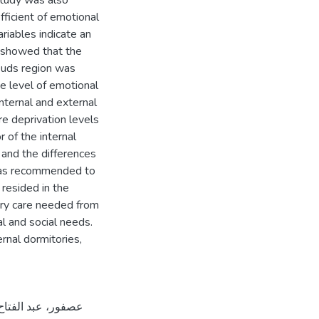
 study was also
fficient of emotional
riables indicate an
so showed that the
Quds region was
e level of emotional
nternal and external
re deprivation levels
r of the internal
 and the differences
t was recommended to
resided in the
ary care needed from
al and social needs.
rnal dormitories,