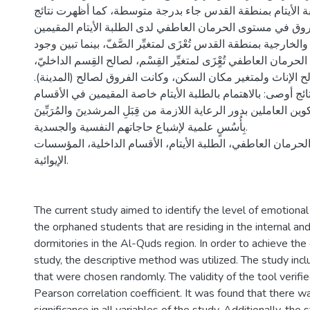
ة الأيتام بمنطقة القدس جاء بدرجة متوسطة، كما أظهرت نتائج
وق في مستوى الحرمان العاطفي لدى الطلبة الأيتام المقيمين
الخارجية بمنطقة القدس تُعْزَى لمتغيِّر الصَّفّ، بينما تبين وجود
رمان العاطفي تُعٍْزَى لمتغيِّر القِسْم، لصالح القِسم الداخليّ
لصالح الإناث ولمتغير مكان السكن، وكانت الفروق لصالح (المدينة
تائج أوصى: بالاهتمام بالطلبة الأيتام خاصة المقيمين في الأقسام
وين العاملين بدور الرعاية اللازمة من قِبَلِ المرشدينَ والمُرَبِّينَ
بِأُسُسٍ علمية لإشباع حاجاتهم النفسية والجسدية.
الحرمان العاطفي، الطلبة الأيتام، الأقسام الداخلية، المؤسسات
الإيوائية.
The current study aimed to identify the level of emotiona
the orphaned students that are residing in the internal an
dormitories in the Al-Quds region. In order to achieve the
study, the descriptive method was utilized. The study inc
that were chosen randomly. The validity of the tool verifie
Pearson correlation coefficient. It was found that there wa