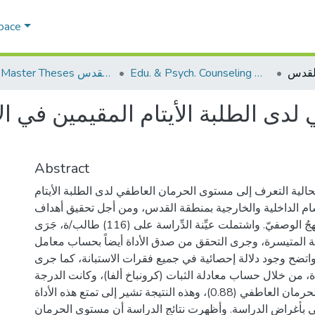
Space
Edu. & Psych. Counseling الإرشاد النفسي والتربوي
AQU Master Theses الرسائل الجامعية الخاصة بجامعة القدس
لدى الطلبة الأيتام المقيمين في ال
Abstract
الية التعرف إلى مستوى الحرمان العاطفي لدى الطلبة الأيتام
ام الداخلية والخارجية بمنطقة القدس، ومن أجل تحقيق أهداف
الدراسة استُخْدِمَ المنهجُ الوصفيّ. واشتملت عيِّنة الدِّراسة على (116) طالب/ة، جَرَى
ة المتيسرة، وجرى التحقق من صدق الأداة أيضاً بحساب معامل
واتضح وجود دلالة إحصائية في جميع فقرات الاستبانة، كما جرى
ة، من خلال حساب معادلة الثبات (كرونباخ ألفا)، وكانت الدرجة
الكلية لمستوى الحرمان العاطفي (0.88)، وهذه النتيجة تشير إلى تمتع هذه الأداة
في بأغراض الدراسة. وأظهرت نتائج الدراسة أن مستوى الحرمان