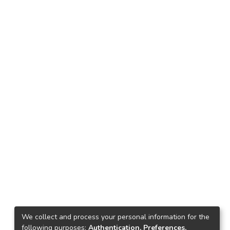
We collect and process your personal information for the
following purposes:
Authentication, Preferences,