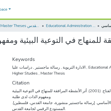
Space
Educational Administration الادارة التربوية
AQU Master Theses الرسائل الجامعية الخاصة بجامعة القدس
قة للمنهاج في التوعية البيئية ومف
Keywords
,
رسالة ماجستير
,
الادارة التربوية
دراسات عليا
,
Educational 
Higher Studies
,
Master Thesis
Citation
شاهين، سارة عبد الفتاح. (2001). أثر الأنشطة المرافقة للمنهاج في التوعية البيئية
ومفهوم الذات لدى طلبة
ع الأساسي. [رسالة ماجستير منشورة، جامعة القدس، فلسطين
المستودع الرقمي لجامعة القدس.