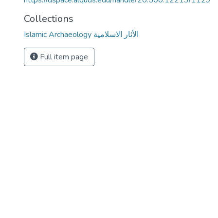
https://dspace.alquds.edu/handle/20.500.12213/1129
Collections
Islamic Archaeology الأثار الاسلامية
Full item page