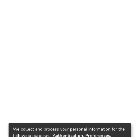
We collect and process your personal information for the
following purposes:
Authentication, Preferences,