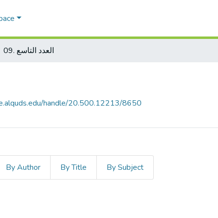
Space
09. العدد التاسع
ce.alquds.edu/handle/20.500.12213/8650
By Author
By Title
By Subject