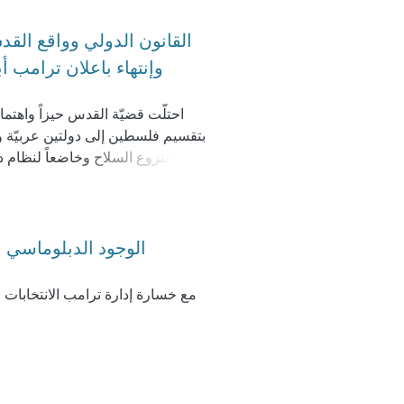
القانون الدولي وواقع الق
وإنتهاء باعلان ترامب 
بتقسيم فلسطين إلى دولتين عربيّة ويه
المتحدة مؤكداً على مسألة الل
قراراته المبكّرة, بإ
الوجود الدبلوماسي ا
مع خسارة إدارة ترامب الانتخابات ا
الكنيست "قانون أساس:القدس", ال
وفي الوقت الذي كان للمجتمع الدول
الدّولة المحتلّة لنفسها جميع الإجراءا
والشروع في الحفريات, خاصّة بالق