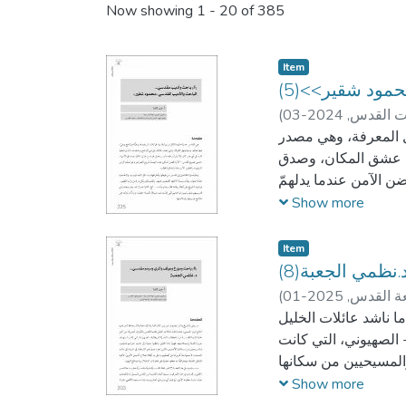
Now showing
1 - 20 of 385
Item
(5)<< شقير
(
2024-03
ات القدس
نهل المعرفة، وهي مصدر
من عشق المكان، وصدق
ن الآمن عندما يدلهمّ
 رديفاً وسنداً لأهلها
Show more
لخ، كانوا نعم الرافد
مح عروبتها وإسلاميتها
Item
 وفي الأشعار، النابعة
(8)نظمي الجعبة
وتاريخه وحفظ حضارته
(
2025-01
عة القدس
كما دأبنا في آخر أربعة أعداد من مجلة المقدسية؛ وهي مجلة من القدس وإليها، سنستضيف في هذا العدد(22) من المجلة مقدسًّا
ا ناشد عائلات الخليل
و كاتب قصّة من الطراز
 الصهيوني، التي كانت
ًا، أطال الله في عمره
والمسيحيين من سكانها
الها كافة؛ من إصدارات
 يد القائد صلاح الدين
Show more
أشكال، كفضح المشاريع
إخلال بها لصالح اليهود