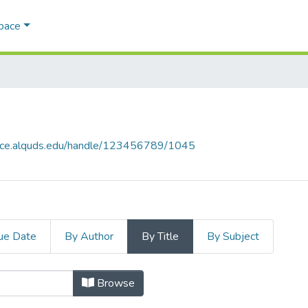
Space
pace.alquds.edu/handle/123456789/1045
ue Date
By Author
By Title
By Subject
s by Title
Browse