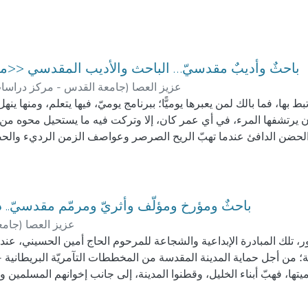
باحثٌ وأديبٌ مقدسيّ… الباحث والأديب المقدسي <<محمود
جامعة القدس - مركز دراس,
)
عزيز العصا
بها، فما بالك لمن يعبرها يوميًّا؛ ببرنامج يوميّ، فيها يتعلم، ومنها ي
ن يرتشفها المرء، في أي عمر كان، إلا وتركت فيه ما يستحيل محوه 
 الحضن الدافئ عندما تهبّ الريح الصرصر وعواصف الزمن الرديء والحض
القدس من محيطها وأطرافها، يشكل التصاقهم بها، والتضحية دفاعًا عنها،
رة من ترابها الطهور. ويشهد التاريخ على أبطال وقادة فكر وعلم وأدب…ا
بداعاتهم التي كانت تعيد صياغة المدينة؛ حضارة وتراثًا، وتؤكد على ملا
لمكان؛ ففي السرديات، أيًّا كان نوعها- ملحمة أو رواية أو مقالة أو قصة -
باحثٌ ومؤرخ ومؤلّف وأثريّ ومرمّم مقدسيّ.. د.
… في ذلك كله يكون القلم هو السلاح الأكثر مضاء في حماية المكان 
جام,
)
عزيز العصا
، تلك المبادرة الإبداعية والشجاعة للمرحوم الحاج أمين الحسيني، عندم
 من سمات الأديب الذي لا يُشقُّ له غبار في الأجناس الأدبية المختلفة؛ فه
ة؛ من أجل حماية المدينة المقدسة من المخططات التآمريّة البريطانية -
ل، وروائيّ مبدع، وهو على رأس عمله الإبداعي, ومنهمك في العطاء, يوميّ
تها، فهبّ أبناء الخليل، وقطنوا المدينة، إلى جانب إخوانهم المسلمين 
الثابتة، على التعريف بالضيف قيد البحث، وتتبّع إنجازاته الفكريّة، بأشك
ة، في المدينة، إلى مئات السنين، لاسيما منذ تحريرها من الصليبيين، على
دس؛ تدافع عن عروبتها وإسلاميتها، وتحميها من الاعتداءات بمختلف ال
لأيوبيّ. فأعيد تشكيل المدينة، ديمغرافيًّا، ما جعلها عصيّة على محاولات ال