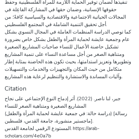
تنفيذها لضمان توفير الحماية اللازمة للمرأة الفلسطينية وحفظ
حقوقها الإنسانية، وضمان حقها في المشاركة الفاعِلة في
المجالات الحياتية الاجتماعية والاقتصادية والسياسية كافةً؛ من
أجل تحقيق التنمية الشاملة في المجتمع الفلسطيني.
كما توصي الدراسة المنظمات العاملة في المجال النسوي بشكل
عام وجمعية عايشة لحماية المرأة والطفل بشكل خاص بضرورة
تشكيل حاضنة الأعمال للنساء صاحبات المشاريع الصغيرة
ومتناهية الصغر من أجل مساعدة النساء على تنمية المشاريع
وتطويرها وتعزيز استدامتها، بحيث تكون هذه الحاضنة بمثابة إطار
متكامل من حيث المكان والتجهيزات والخدمات والتسهيلات
وآليات المساندة والاستشارة والتنظيم لرعاية هذه المشاريع.
Citation
جبر، لنا ناصر. (2022). أثر إدماج النوع الإجتماعي على نجاح
المشاريع الصغيرة ومتناهية الصغر للنساء
(دراسة حالة: في جمعية عايشة لحماية المرأة والطفل) [رسالة
ماجستير منشورة، جامعة القدس، فلسطين].
المستودع الرقمي لجامعة القدس. https://arab-
scholars.com/4e0a7b