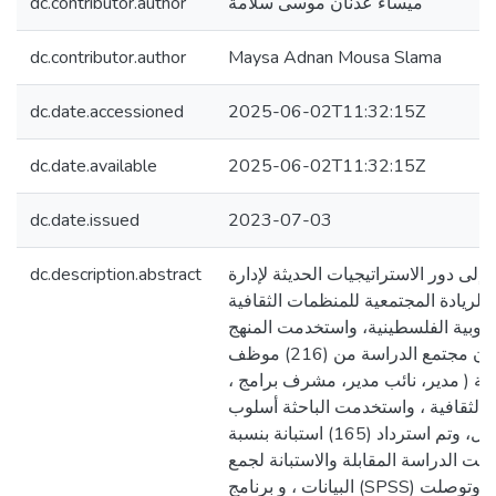
dc.contributor.author
ميساء عدنان موسى سلامة
dc.contributor.author
Maysa Adnan Mousa Slama
dc.date.accessioned
2025-06-02T11:32:15Z
dc.date.available
2025-06-02T11:32:15Z
dc.date.issued
2023-07-03
dc.description.abstract
لى دور الاستراتيجيات الحديثة لإدارة
 الريادة المجتمعية للمنظمات الثقافية
نوبية الفلسطينية، واستخدمت المنهج
الوصفي التحليلي، وتكون مجتمع الدراسة من (216) موظف
افية ( مدير، نائب مدير، مشرف برامج
الثقافية ، واستخدمت الباحثة أسلوب
الحصر الشامل، وتم استرداد (165) استبانة بنسبة
(76.38%)، راسة المقابلة والاستبانة لجمع
البيانات ، و برنامج (SPSS) لتحليل البيانات. وقد وتوصلت