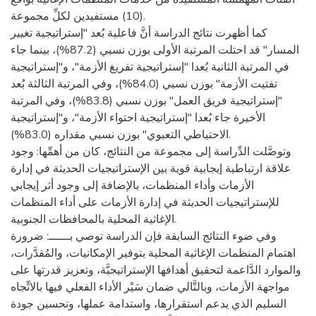
(10) مستفيدين لكلِّ مجموعة.
كما أظهرت نتائج الدراسة أنَّ فاعلية بُعد "إستراتيجية تغيير
المسار" قد احتلت المرتبة الأولى بوزن نسبي (87.2%)، بينما جاء
في المرتبة الثانية بُعدا "إستراتيجية تفريغ الأزمة"، و"إستراتيجية
تفتيت الأزمة" بوزن نسبي (84.0%)، وفي المرتبة الثالثة بُعد
"إستراتيجية فريق العمل" بوزن نسبي (83.8%)، وفي المرتبة
الأخيرة جاء بُعدا "إستراتيجية احتواء الأزمة"، و"إستراتيجية
الاحتياطي التعبوي" بوزن نسبي مقداره (83.0%).
وتوصَّلت الدِّراسة إلى مجموعة من النتائج، كان من أهمِّها: وجود
علاقة ارتباطية إيجابية قوية بين الإستراتيجيات الحديثة في إدارة
الأزمات وأداء المنظمات، بالإضافة إلى وجود أثر إيجابي
للإستراتيجيات الحديثة في إدارة الأزمات على أداء المنظمات
الإغاثية المحلية بالمحافظات الجنوبية.
وفي ضوء النتائج السابقة فإن الدراسة توصي بــــــ: ضرورة
اهتمام المنظمات الإغاثية المحلية بتوفير الإمكانيات، والمُقدَّرات،
والموارد الدَّاعمة لتحقيق أهدافها الإستراتيجيَّة، وتعزيز قدرتها على
مواجهة الأزمات، وبالتَّالي ضمان سَيْر الأداء الفعلي فيها بالاتِّجاه
السليم الذي يدعم استقرارها، واستدامة عملها، وتحسين جودة