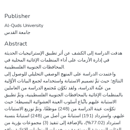
Publisher
Al-Quds University
جامعة القدس
Abstract
هدفت الدراسة إلى الكشف عن أثر تطبيق الإستراتيجيات الحديثة
في إدارة الأزمات على أداء المنظمات الإغاثية المحلية في
المحافظات الجنوبية الفلسطينية.
واعتمدت الدراسة على المنهج الوصفي التحليلي للوصول إلى
النتائج؛ حيث تمَّ تصميم الاستبانة واستخدامه لجمع البيانات الأوَّلية
من عيِّنة الدراسة، ولقد تكوَّن مُجتمع الدراسة من العاملين
بالمنظمات الإغاثية بالمحافظات الجنوبية الفلسطينية، وتمَّ تطبيق
الاستبانة عليهم باتِّباع أسلوب العينة العشوائية البسيطة؛ حيث
تكوَّنت عينة الدراسة من (248) موظفًا، وتمَّ توزيع الاستبانات
عليهم، واسترداد (191) استبانةً من أصل من (248) استبانةً بنسبة
استرداد (77.02%)، بالإضافة إلى تنفيذ (3) مجموعات بؤرية من
الفئات المهمشة المستفيدة من خدمات المنظمات الإغاثية بواقع