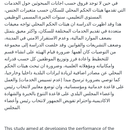
في حين لا توجد فروق حسب اجابات المبحوثين حول الخدمات
التي تقدمها هيئات الحكم المحلي للسكان حسب متغيرات الجنس،
المستوى التعليمي، سنوات الخبرة،المسمى الوظيفي.
هذا وقد اظهرت الدراسة ان هيئات الحكم المحلي تواجه معيقات
متعددة في تقديم الخدمات المختلفة للسكان، واكثر معيق يتمثل
بضعف الموارد المالية، وعدم الاستقرار الامني في المدينة،
وضعف التشريعات والقوانين. وقد خلصت الدراسة إلى مجموعة
من التوصيات كان أهمها: ضرورة قيام الهيئة على انشاء قسم
للتخطيط واعادة فرز وتوزيع الموظفين كل حسب قدراته
وامكانياته ومؤهلاته العلمية، وضرورة ان تبحث هيئات الحكم
المحلي عن مصادر اضافية لزيادة ايرادات البلدية داخليا وخارجيا،
كما توصي بضرورة ترسيخ مبدا (عدم تسييس الخدمات) والعمل
على قاعدة خدماتية ومؤسساتية، وان توضع معايير لانتخاب رئيس
واعضاء المجلس البلدي على قاعدة التنوع بالخبرة والشهادة
الاكاديمية،واحترام تفويض الجمهور لانتخاب رئيس وأعضاء
المجلس.
This study aimed at developing the performance of the