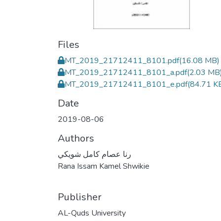
Files
MT_2019_21712411_8101.pdf
(16.08 MB)
MT_2019_21712411_8101_a.pdf
(2.03 MB
MT_2019_21712411_8101_e.pdf
(84.71 K
Date
2019-08-06
Authors
رنا عصام كامل شويكي
Rana Issam Kamel Shwikie
Publisher
AL-Quds University