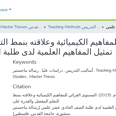
Space
Teaching Methods أساليب التدريس
AQU Master Theses الرسائل الجامعية الخاصة بجامعة القدس
مفاهيم الكيميائية وعلاقته بنمط ال
تمثيل المفاهيم العلمية لدى طلب
Keywords
,
دراسات عليا
,
أساليب التدريس
رسالة ماجستير
,
Teaching 
Studies
,
Master Thesis
Citation
شويكي، رنا عصام. (2019). المستوى القرائي للمفاهيم الكيميائية وعلاقته بنمط
التعلم المفضل والقدرة على
م العلمية لدى طلبة الصف الحادي عشر علمي [رسالة ماجستير
منشورة، جامعة القدس، فلسطين].