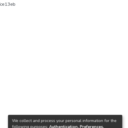
ars.com/ce13eb
We collect and process your personal information for the
following purposes:
Authentication, Preferences,