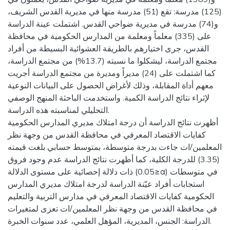
(125) مدرسة: تقع (51) مدرسة منها في مديرية القدس الشريف،
و(74) مدرسة في مديرية ضواحي القدس. اشتملت عينة الدراسة
على (335) معلماً ومعلمة من المدارس الحكومية في محافظة
القدس، جرى اختيارهم بالطريقة العشوائية البسيطة من أفراد
مجتمع الدراسة، ليشكلوا ما نسبته (13.7%) من مجتمع الدراسة،
كما اشتملت على (24) مديراً ومديرة من مجتمع الدراسة أجريت
معهم أداة المقابلة، وذلك لأغراض الحصول على البيانات النوعية
لإثراء نتائج الدراسة الكمية. واستخدمت الباحثة المنهج الوصفي
التحليلي لمناسبته هذه الدراسة.
أظهرت نتائج الدراسة أن درجة امتلاك مديري المدارس الحكومية
كفايات الاقتصاد المعرفي في محافظة القدس من وجهة نظر
المعلمين/ات جاءت بدرجة متوسطة، بمتوسط حسابي بلغت قيمته
(3.35) للدرجة الكلية، كما أظهرت نتائج الدراسة عدم وجود فروق
ذات دلالة إحصائية على مستوى الدلالة (0.05≥α) في متوسطات
استجابات أفراد عيّنة الدراسة لدرجة امتلاك مديري المدارس
الحكومية كفايات الاقتصاد المعرفي في مدارس التربية والتعليم
في محافظة القدس من وجهة نظر المعلمين/ات تعزى لمتغيرات
الدراسة: الجنس، المديرية، المؤهل العلمي، عدد سنوات الخبرة.