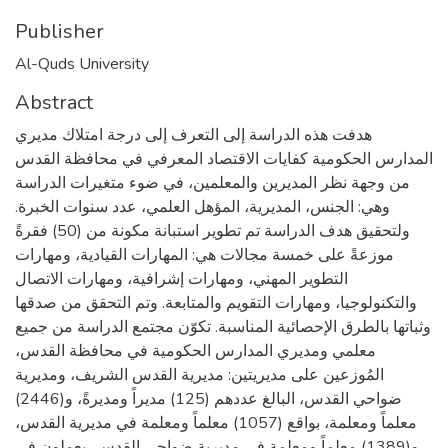
Publisher
Al-Quds University
Abstract
هدفت هذه الدراسة إلى التعرف إلى درجة امتلاك مديري
المدارس الحكومية كفايات الاقتصاد المعرفي في محافظة القدس
من وجهة نظر المديرين والمعلمين، في ضوء متغيرات الدراسة
وهي: الجنس، المديرية، المؤهل العلمي، عدد سنوات الخبرة.
ولتحقيق هدف الدراسة تم تطوير استبانة مكونة من (50) فقرةً
موزعةً على خمسة مجالات هي: المهارات القيادية، ومهارات
التطوير المهني، ومهارات إشرافية، ومهارات الاتصال
والتكنولوجيا، ومهارات التقويم والمتابعة. وتم التحقق من صدقها
وثباتها بالطرق الإحصائية المناسبة. تكوّن مجتمع الدراسة من جميع
معلمي ومديري المدارس الحكومية في محافظة القدس،
المُوزعين على مديريتين: مديرية القدس الشريف، ومديرية
ضواحي القدس، البالغ عددهم (125) مديراً ومديرةً، و(2446)
معلماً ومعلمة، بواقع (1057) معلماً ومعلمة في مديرية القدس،
و(1389) معلماً ومعلمة في مديرية ضواحي القدس، يعملون في