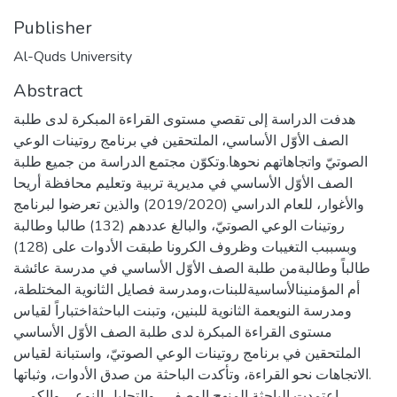
Publisher
Al-Quds University
Abstract
هدفت الدراسة إلى تقصي مستوى القراءة المبكرة لدى طلبة
الصف الأوّل الأساسي، الملتحقين في برنامج روتينات الوعي
الصوتيّ واتجاهاتهم نحوها.وتكوّن مجتمع الدراسة من جميع طلبة
الصف الأوّل الأساسي في مديرية تربية وتعليم محافظة أريحا
والأغوار، للعام الدراسي (2019/2020) والذين تعرضوا لبرنامج
روتينات الوعي الصوتيّ، والبالغ عددهم (132) طالبا وطالبة
وبسببب التغيبات وظروف الكرونا طبقت الأدوات على (128)
طالباً وطالبةمن طلبة الصف الأوّل الأساسي في مدرسة عائشة
أم المؤمنينالأساسيةللبنات،ومدرسة فصايل الثانوية المختلطة،
ومدرسة النويعمة الثانوية للبنين، وتبنت الباحثةاختباراً لقياس
مستوى القراءة المبكرة لدى طلبة الصف الأوّل الأساسي
الملتحقين في برنامج روتينات الوعي الصوتيّ، واستبانة لقياس
الاتجاهات نحو القراءة، وتأكدت الباحثة من صدق الأدوات، وثباتها.
اعتمدت الباحثة المنهج الوصفي، والتحليل النوعي والكمي،