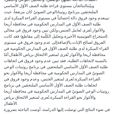
وبيّنتالنتائجأن مستوى قراءة طلبة الصف الأوّل الأساسي
الملتحتقين ببرنامج روتيناتالوعي الصوتيّ كان مرتفعاً، حيث
تبينعدم وجود فروق دالة إحصائياً في مستوى القراءة المبكرة لدى
طلبة الصف الأوّل في المدارس الحكومية في محافظة أريحا
والأغوار،تُعزى لعامل الجنس،ولكن تبين وجود فروق في مجالي
(استخراج الفونيمية الأخيرة،وتحليل الكلّمة إلى مقاطع) فقد كانت
الفروق لصالح الإناث،بالإضافةإلى عدم وجود فروق في مستوى
القراء المبكرة لدى طلبة الصف الأوّل في المدارس الحكومية في
محافظة أريحا والأغوار تُعزى لمتغير الالتحاق برياض الأطفال.أمّا
بالنسبة لاتجاهات الطلبة، فقد تبين عدم وجود فروق في اتجاهات
طلبة الصف الأوّل الأساسي الملتحقين في برنامج روتينات الوعي
الصوتيّ في المدارس الحكومية في محافظة أريحا والأغوار نحو
القراءة المبكرة،تُعزى لمتغير الجنس، وعدم وجود فروق في
اتجاهات طلبة الصف الأوّل الأساسي الملتحقين في برنامج
روتينات الوعي الصوتيّ في المدارس الحكومية في محافظة أريحا
والأغوار نحو القراءة المبكرة،تُعزى لمتغير الالتحاق برياض
الأطفال.
في ضوء النتائج التي توصلت إليها الدراسة، أوصت الباحثة بضرورة