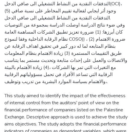
التدفقات النقدية من النشاط التشغيلي الى صافي الدخل(OCI)،
(5) وجود أثر ايجابي لفعالية تقييم المخاطر على نسبة صافي
التدفقات النقدية من النشاط التشغيلي الى صافي الدخل.
وفي ضوء نتائج الدراسة اوصلت الدراسة بمجموعة من التوصيات
كان أبرزها: (1) ضرورة تعزيز تطبيق الشركات المساهمة العامة
نظام الرقابة الداخلية وفقا لنموذج COSO)) ، (2) ضرورة الاهتمام
بنظام المتابعه لما له دور كبير في تحقيق اهداف الرقابة عن
طريق التقييمات المستمرة (3) زيادة الاهتمام بنظام المعلومات
والاتصالات والعمل على إحداث متابعة وتحديث مستمر بما يتناسب
مع التغيرات التي تمر بها الشركات ،(4) زيادة الأهتمام بالبيئة
الرقابية التي تساعد الأفراد في تحمل مسؤولياتهم الرقابية
،والاهتمام بسياسة الموارد البشرية من تدريب وتوظيف.
This study aimed to identify the impact of the effectiveness
of internal control from the auditors' point of view on the
financial performance of companies listed on the Palestine
Exchange. Descriptive approach is used to achieve the study
aims objectives. The study adopts the financial performance
indicators of companies as dependent variables, which were