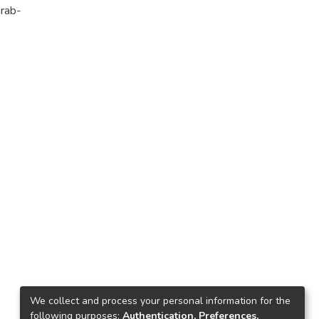
We collect and process your personal information for the
following purposes:
Authentication, Preferences,