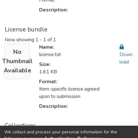
Format
Description:
License bundle
Now showing
1 - 1 of 1
Name:
No
license.txt
Down
Thumbnail
load
Size:
Available
1.61 KB
Format:
Item-specific license agreed
upon to submission
Description:
Collections
We collect and process your personal information for the
Law القانون