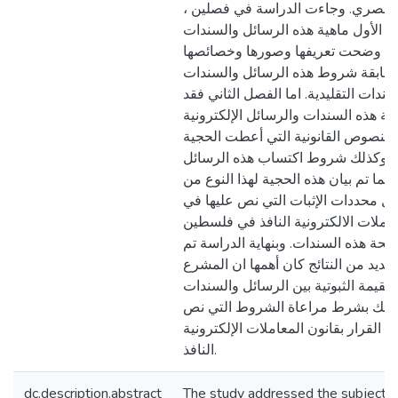
ي والمصري. وجاءت الدراسة في فصلين
الأول ماهية هذه الرسائل والسندات
حيث وضحت تعريفها وصورها وخصائصها
ابقة شروط هذه الرسائل والسندات
دات التقليدية. اما الفصل الثاني فقد
هذه السندات والرسائل الإلكترونية
النصوص القانونية التي أعطت الحجية
ية، وكذلك شروط اكتساب هذه الرسائل
، كما تم بيان هذه الحجية لهذا النوع من
ل محددات الإثبات التي نص عليها في
معاملات الالكترونية النافذ في فلسطين
ة هذه السندات. وبنهاية الدراسة تم
عديد من النتائج كان أهمها ان المشرع
قيمة الثبوتية بين الرسائل والسندات
ية وذلك بشرط مراعاة الشروط التي نص
 القرار بقانون المعاملات الإلكترونية
النافذ.
dc.description.abstract
The study addressed the subject o