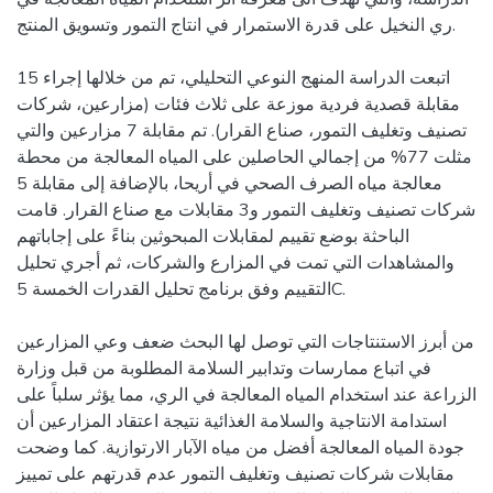
ري النخيل على قدرة الاستمرار في انتاج التمور وتسويق المنتج.
اتبعت الدراسة المنهج النوعي التحليلي، تم من خلالها إجراء 15
مقابلة قصدية فردية موزعة على ثلاث فئات (مزارعين، شركات
تصنيف وتغليف التمور، صناع القرار). تم مقابلة 7 مزارعين والتي
مثلت 77% من إجمالي الحاصلين على المياه المعالجة من محطة
معالجة مياه الصرف الصحي في أريحا، بالإضافة إلى مقابلة 5
شركات تصنيف وتغليف التمور و3 مقابلات مع صناع القرار. قامت
الباحثة بوضع تقييم لمقابلات المبحوثين بناءً على إجاباتهم
والمشاهدات التي تمت في المزارع والشركات، ثم أجري تحليل
التقييم وفق برنامج تحليل القدرات الخمسة 5C.
من أبرز الاستنتاجات التي توصل لها البحث ضعف وعي المزارعين
في اتباع ممارسات وتدابير السلامة المطلوبة من قبل وزارة
الزراعة عند استخدام المياه المعالجة في الري، مما يؤثر سلباً على
استدامة الانتاجية والسلامة الغذائية نتيجة اعتقاد المزارعين أن
جودة المياه المعالجة أفضل من مياه الآبار الارتوازية. كما وضحت
مقابلات شركات تصنيف وتغليف التمور عدم قدرتهم على تمييز