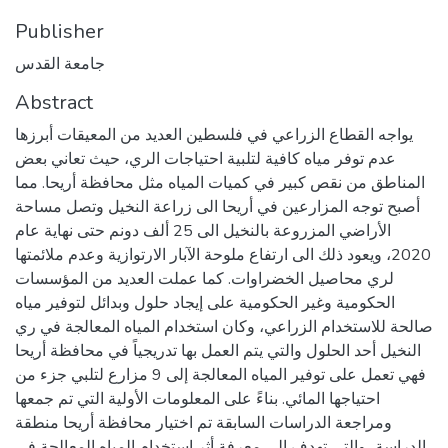
Publisher
جامعة القدس
Abstract
يواجه القطاع الزراعي في فلسطين العديد من المعيقات أبرزها
عدم توفر مياه كافية لتلبية احتياجات الري، حيث تعاني بعض
المناطق من نقص كبير في كميات المياه مثل محافظة أريحا. مما
أصبح توجه المزارعين في أريحا الى زراعة النخيل وتصل مساحة
الأراضي المزروعة بالنخيل الى 25 ألف دونم حتى نهاية عام
2020، ويعود ذلك الى ارتفاع ملوحة الآبار الارتوازية وعدم ملائمتها
لري محاصيل الخضراوات. كما عملت العديد من المؤسسات
الحكومية وغير الحكومية على إيجاد حلول وبدائل لتوفير مياه
صالحة للاستخدام الزراعي، وكان استخدام المياه المعالجة في ري
النخيل أحد الحلول والتي يتم العمل بها تدريجياً في محافظة أريحا
فهي تعمل على توفير المياه المعالجة إلى 9 مزارع لتلبي جزء من
احتياجها المائي. بناءً على المعلومات الأولية التي تم جمعها
ومراجعة الدراسات السابقة تم اختيار محافظة أريحا منطقة
الدراسة، والتي تهدف الى معرفة أثر استخدام المياه المعالجة في