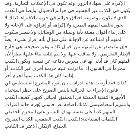
الإكراه على شهادة الزور، وقد تكون في الإعلانات التجارية، وقد
يكون في الكذب غير الجسيم في جرائم الاحتيال، وأيضاً في الكذب
الذي لا يكون موضوعه اختلاق جرائم في جريمة الافتراء. كذلك لا
يجوز تحليف المتهم اليمين، ولا إكراهه أو إغراؤه على الإجابة ولا
على إبداء أقوال معينة بأية وسيلة من الوسائل، ولا يفسر سكوت
المتهم أو امتناعه عن الإجابة على سؤال بأنه إقرار بشيء. أيضاً
فإن ما يصدر عن المتهم من أقوال كاذبة وغير صحيحة، هي خارج
الإطار التجريمي، ولا يعاقب عنها، ولا يتم إدانته بناءً عليها، نظراً لأن
المتهم كان قد أدلى بها في معرض دفاعه عن نفسه. ويكون الكذب
مجرماً في القانون إذا ما ترتب عليه جريمة أخرى غير الكذب، أو
إذا ما كان هذا الكذب سبباً لجرم أخر.
كذلك فقد أوصت هذه الدراسة بأن يقوم المشرع الفلسطيني في
قانون الإجراءات الجزائية بالنص الصريح على حظر استخدام
الأجهزة التقنية الحديثة في التحقيق الجنائي كجهاز كشف الكذب
والتنويم المغناطيسي. كذلك إضافة نص قانوني يُجرم حالة اعتراف
المتهم كذباً على نفسه بهدف التستر على المجرم الحقيقي.
الكلمات المفتاحية: الكذب، الكذب الضمني، الكذب الصريح،
الخداع، الإنكار، الاعتراف الكاذب.