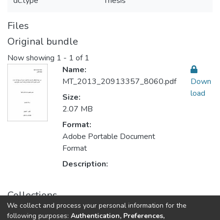
dc.type
Thesis
Files
Original bundle
Now showing
1 - 1 of 1
Name:
MT_2013_20913357_8060.pdf
Down
load
Size:
2.07 MB
Format:
Adobe Portable Document
Format
Description:
Collections
We collect and process your personal information for the
Sustainable Rural Development التنمية الريفية المستدامة
following purposes:
Authentication, Preferences,