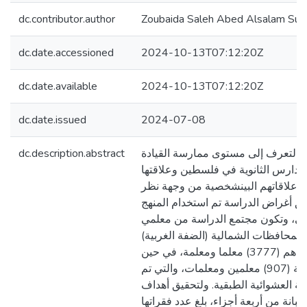
dc.contributor.author
Zoubaida Saleh Abed Alsalam Sub
dc.date.accessioned
2024-10-13T07:12:20Z
dc.date.available
2024-10-13T07:12:20Z
dc.date.issued
2024-07-08
dc.description.abstract
 التعرف إلى مستوى ممارسة القيادة
لمدارس الثانوية في فلسطين وعلاقتها
ية وعلاقاتهم البينشخصية من وجهة نظر
يق أغراض الدراسة تم استخدام المنهج
طي، وتكون مجتمع الدراسة من معلمي
ي المحافظات الشمالية (الضفة الغربية
في فلسطين والبالغ عددهم (3777) معلما ومعلمة، في حين
بلغت عينة الدراسة (907) معلمين ومعلمات، والتي تم
يقة العشوائية الطبقية. ولتحقيق أهداف
تبانة من أربعة أجزاء، بلغ عدد فقراتها