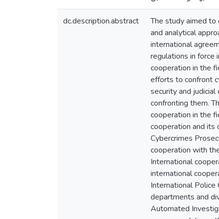
dc.description.abstract
The study aimed to d
and analytical approa
international agreem
regulations in force 
cooperation in the fi
efforts to confront 
security and judicial
confronting them. Th
cooperation in the fi
cooperation and its 
Cybercrimes Prosecut
cooperation with the
International coopera
international coopera
International Police
departments and divi
Automated Investigat