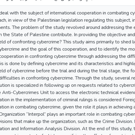
eal with the subject of international cooperation in combating cy
ch, in view of the Palestinian legislation regulating this subject, 
ents. The problem of the study revolved around addressing the ex
in the State of Palestine contribute. In providing the objective an
eld of confronting cybercrime? This study aims primarily to shed li
cybercrime and the goal of this cooperation, and to identify the m
 cooperation in confronting cybercrime through addressing the diffic
is is done by defining cybercrime and its characteristics and highl
eld of cybercrime before the trial and during the trial stage, the 
difficulties in confronting cybercrime. Through the study, several r
ion is specialized in following up on requests related to cybercr
 Anti-Cybercrimes Unit to access the electronic technical evidenc
tion in the implementation of criminal rulings is considered Foreig
tion in combating cybercrime, given the role it plays in achieving a
 Organization “Interpol” plays an important role in combating cyber
sions that make up the organization, such as the Crime Division. 
ion and Information Analysis Division. At the end of this study, 