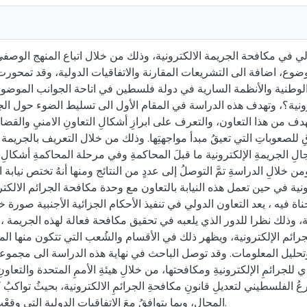
ي في مكافحة الجريمة الالكترونية، وذلك من خلال اتباع المنهج الوصفي 
وضوع، اضافة الى التشريعات المقارنة والاتفاقيات الدولية، وقد تمحور
طنية والأنظمة السارية في دولة فلسطين في اتاحة الجوانب الموضوعية
ية؟، وتهدف هذه الدراسة في المقام الأول الى تسليط الضوء حول الجهودِ 
هدف من هذا التعاون، والتعرف على ابرازِ أشكالِ التعاونِ الامنيِ والقضائ
قِ للصعوباتِ التي تعيقُ مبدأ مواجهتِها. وذلك من خلال التعريف بالجريمة
لِ الجريمةِ الإلكترونية ما قبلَ المحاكمةِ وفي مرحلة المحاكمةِ أشكالِ و
ن خلالِ الدراسةِ تمَّ التوصلُ إلى عددٍ من النتائج ومنها أنهُ تختص نيابة 
رونية في حين تعمل هذه النيابة بالتعاون مع وحدة مكافحة الجرائم الالك
ناة فيه ، يعد التعاون الدولي في تنفيذ الأحكام الجزائية الأجنبية صور
ة، وذلك نظرا للدور الذي يلعبه في تحقيق مكافحة فعالة لهذه الجريمة
جرائم الإلكترونية، ويظهر ذلك في الأقسام والشُعب التي تتكون منها ال
تحليل المعلومات. وقد توصل الباحث في نهاية هذه الدراسة الى مجموعة 
 للجرائمِ الإلكترونيةِ ومكافحتها، من خلالِ هيئةِ الأممِ المتحدة والتعاونِ
 الفلسطيني لتعديلِ قانونِ مكافحةِ الجرائمِ الالكترونية، بحيثُ تواكبُ كل
المجالِ، وبما يتوافقُ معَ الاتفاقياتِ الدوليةِ التي وقعْت عليها دولةُ فلسطين.