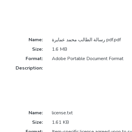
Name:
رسالة الطالب محمد عمايرة pdf.pdf
Size:
1.6 MB
Format:
Adobe Portable Document Format
Description:
Name:
license.txt
Size:
1.61 KB
Format:
Item-specific license agreed upon to s