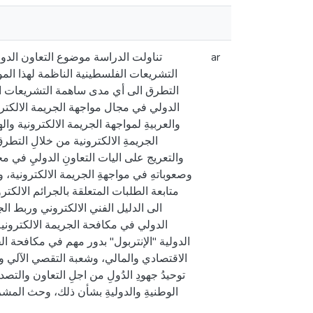
تناولت الدراسة موضوع التعاون الدول
ar
التشريعات الفلسطينية الناظمة لهذا الم
التطرق الى أي مدى ساهمة التشريعات الو
الدولي في مجال مواجهة الجريمة الالكترون
والعربيةِ لمواجهة الجريمة الالكترونية وال
الجريمةِ الالكترونية من خلالِ التطر
والتعريج على اليات التعاونِ الدوليِ في مجا
وصعوباتهِ في مواجهةِ الجريمة الالكترونية، وم
متابعة الطلبات المتعلقة بالجرائم الالكت
الى الدليل الفني الالكتروني وربط الج
الدولي في مكافحة الجريمة الالكتروني
الدولية "الإنتربول" بدور مهم في مكافحة ال
الاقتصادي والمالي، وشعبة التقصي الآلي و:
توحيدُ جهودِ الدُولِ من اجلِ التعاون والتصدي
الوطنيةِ والدوليةِ بشأن ذلك، وحث المشرعُ