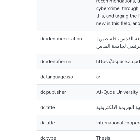
recommendations, th
cybercrime, through
this, and urging the
new in this field, a
dc.identifier.citation
نشورة، جامعة القدس، فلسطين
dc.identifier.uri
https://dspace.alq
dc.language.iso
ar
dc.publisher
Al-Quds University
dc.title
ةِ الجريمةِ الالكترونية
dc.title
International cooper
dc.type
Thesis