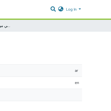
Log In
التعاونُ الدَوليُ في مواجهةِ الجريمةِ الالكترونية
ar
en