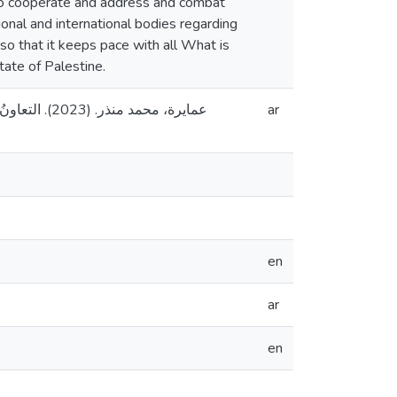
 to cooperate and address and combat
nal and international bodies regarding
so that it keeps pace with all What is
tate of Palestine.
عمايرة، م].
ar
en
ar
en