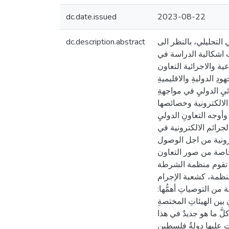
dc.date.issued
2023-08-22
dc.description.abstract
التحليلي، بالنظر الى
ت اشكالية الدراسة في
 والاجرائية التعاون
الدوليةِ والاقليميةِ
يِ الدوليِ في مواجهةِ
 الالكترونية وخصائصها
أوجه التعاونِ الدوليِ
الجرائم الالكترونية في
ترونية من اجل الوصول
ة خاصة من صور التعاون
 ، تقوم منظمة الشرطة
منظمة، كشعبة الإجرام
من التوصياتِ أهمُّها
 بين الهيئاتِ المختصةِ
َّ ما هو جديدٌ في هذا