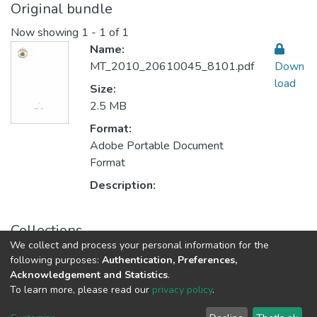
Original bundle
Now showing
1 - 1 of 1
Name:
MT_2010_20610045_8101.pdf
Down
load
Size:
2.5 MB
Format:
Adobe Portable Document
Format
Description:
Collections
We collect and process your personal information for the
Teaching Methods أساليب التدريس
following purposes:
Authentication, Preferences,
Acknowledgement and Statistics
.
To learn more, please read our
privacy policy
.
Al-Quds University
copyright © 2002-2026
SKITCE
Cookie
Privacy
End User
Send