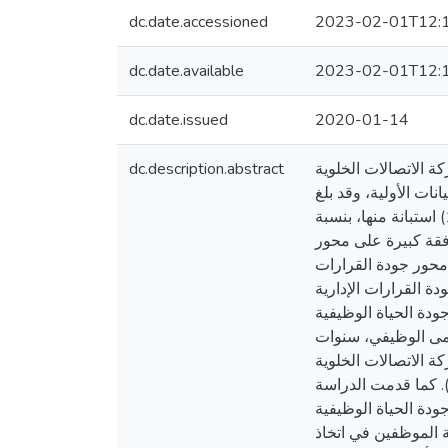
dc.date.accessioned
2023-02-01T12:
dc.date.available
2023-02-01T12:
dc.date.issued
2020-01-14
dc.description.abstract
ة الاتصالات الخلوية
ات الأولية، وقد بلغ
حجم مجتمع الدراسة (168) موظف، وتم اتباع أسلوب الحصر الشامل في عملية توزيع الاستبانة، وتم استرداد (125) استبانة منها، بنسبة
 الدراسة عددا من النتائج أهمها: 1. وجود درجة موافقة كبيرة على محور
. وجود درجة موافقة كبيرة على محور جودة القرارات
ياة الوظيفية على جودة القرارات الإدارية
ل أثر جودة الحياة الوظيفية
سمى الوظيفي، سنوات
كة الاتصالات الخلوية
. كما قدمت الدراسة
حسين جودة الحياة الوظيفية
عة لعملية مشاركة الموظفين في اتخاذ