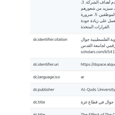
القرارات؛ لأن ذلك يعزز الأداء الإيجابي لدى الموظفين داخل الشركة ويزيد اهتمامهم بقديم آراء من شأنها أن تخدم أهداف الشركة. 3.
لك سيزيد من شعورهم
بالأمان والاستقرار الوظيفي. 4. ضرورة الاهتمام بتقديم التسهيلات والبرامج التدريبية المساعدة لدعم وتطوير الموظفين. 5. ضرورة
يعمل على زيادة جودة
القرارات المتخذة.
dc.identifier.citation
ت الخلوية الفلسطينية جوال
 الرقمي لجامعة القدس
scholars.com/b54
dc.identifier.uri
https://dspace.al
dc.language.iso
ar
dc.publisher
Al-Quds Universit
dc.title
ية جوال في قطاع غزة
dc.title
The Effect of The Q