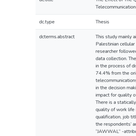
Telecommunication
dc.type
Thesis
dcterms.abstract
This study mainly a
Palestinian cellul
researcher followed
data collection. T
in the process of d
74.4% from the orig
telecommunications
in the decision ma
impact for quality 
There is a statical
quality of work li
qualification, job t
the respondents’ a
“JAWWAL” -attribute