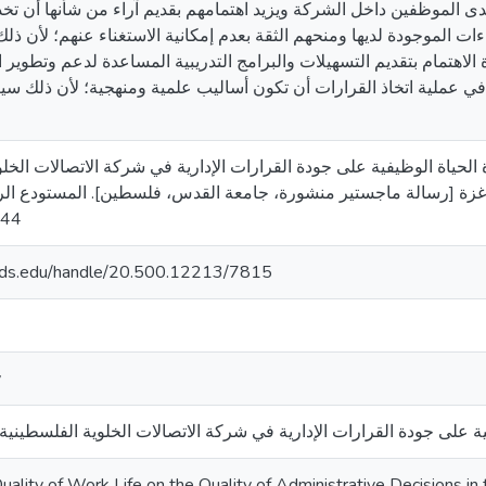
ت الموجودة لديها ومنحهم الثقة بعدم إمكانية الاستغناء عنهم؛ لأن ذ
ة في عملية اتخاذ القرارات أن تكون أساليب علمية ومنهجية؛ لأن ذلك س
 عبد الله. (2020). أثر جودة الحياة الوظيفية على جودة القرارات الإدارية في شركة الاتصالا
في قطاع غزة [رسالة ماجستير منشورة، جامعة القدس، فلسطين]. المستودع. ht
144
quds.edu/handle/20.500.12213/7815
y
فية على جودة القرارات الإدارية في شركة الاتصالات الخلوية الفلسطين
uality of Work Life on the Quality of Administrative Decisions in t