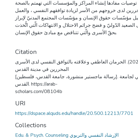
وصيات مفادها إنشاء المراكز والمؤسسات التي تهمتم بالصحة
ررين لدى خروجهم من الأسر لزيادة توافقهم النفسي ، والعمل
قبل مؤسّسات حقوق الإنسان و مؤسّسات المجتمع المدنيّ لإبراز
لصعيد الدّوليّ و فضح جرائم الاحتلال و الانتهاكات الّتي اتُّخذت
بحقّ الأسرى والّتي تتناقض مع مبادئ حقوق الإنسان.
Citation
برقان، نورا وليد. (2022). الحرمان العاطفي وعلاقته بالتوافق النفسي لدى الأسرى
المحررين في مدينة القدس
[رسالة ماجستير منشورة، جامعة القدس، فلسطين]. المستودع الرقمي لجامعة
القدس. https://arab-
scholars.com/08104b
URI
https://dspace.alquds.edu/handle/20.500.12213/7701
Collections
Edu. & Psych. Counseling الإرشاد النفسي والتربوي