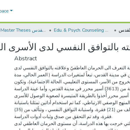
Space
Edu. & Psych. Counseling الإرشاد النفسي والتربوي
AQU Master Theses الرسائل الجامعية الخاصة بجامعة القدس
ته بالتوافق النفسي لدى الأسرى ا
Abstract
 التعرف الى الحرمان العاطفيّ وعلاقته بالتوافق النفسي لدى
في مدينة القدس، تبعاً لمتغيرات الدراسة ( العمر الحالي، مدة
لخروج من الأسر، المستوى التعليمي، الحالة الاجتماعية)، وتكون
مجتمع الدراسة من (3613) أسير محرر في مدينة القدس، وأما عينة الدراسة
تكونت من (103) أسير محرر أُخذوا بالطريقة المتيسرة لصعوبة الوصول للأسرى.
نهج الوصفي الارتباطي، كما تم استخدام أداتين تمثلتا باستبانة
الحرمان العاطفي وتتألف من (21) فقرة، واستبانة التوافق النفسي ، وتتألف من (35)
فقرة، وقد تم التحقق من صدق وثبات أدوات الدراسة.
التي خرجت بها هذه الدراسة، أن مستوى الحرمان العاطفي لدى