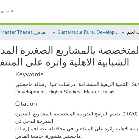
Space
Sustainable Rural Development التنمية الريفية المستدامة
AQU Master Theses الرسائل الجامعية الخاصة بجامعة القدس
ة المتخصصة بالمشاريع الصغيرة ال
الشبابية الاهلية واثره على المن
Keywords
,
دراسات عليا
,
التنمية الريفية المستدامة
رسالة ماجستير
,
Sus
Development
,
Higher Studies
,
Master Thesis
Citation
ردايده، اسراء محمود. (2020). تقييم البرامج التدريبية المتخصصة بالمشاريع الصغيرة
المدرجة للدخل في
ابية الاهلية واثره على المنتفعين في محافظة بيت لحم [رسالة
ماجستير منشورة، جامعة القدس،