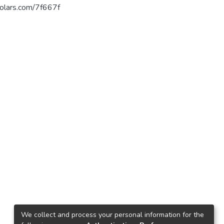
فل. https://arab-scholars.com/7f667f
We collect and process your personal information for the