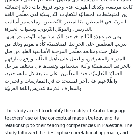
كانت مرتفعة، وكذلك أظهرت عدم وجود فروق ذات دلالة إحصائيّة
ين المتوسّطات الحسابيّة للكفايات التّدريسيّة لدى معلّمي اللغة
العربيّة في فلسطين تبعًا لمتغير (التّخصص، وماجستير أساليب
التدريس، والمؤهّل التّربوي، وسنوات الخبرة).
وفي ضوء هذه النّتائج, خرجت الدّراسة بهذه التّوصيات, أهمها:
تدريب المعلّمين على الخرائط المفاهيميّة كأداة تقويم وذلك من
خلال حث ومتابعة معلّمي المرحلة الأساسية العليا من قبل
المدراء والمشرفين، والعمل على تأهيل الطّلبة ورفع معارفهم
بالخرائط المفاهيميّة وآلية استخدامها وتنفيذها في مختلف مراحل
العمليّة التّعليميّة، حث المعلّمين، على متابعة كل ما هو جديد،
واطّلاعهم على آخر المستجدات في الممارسات والخبرات
والمعارف اللازمة لتدريس اللغة العربيّة.
The study aimed to identify the reality of Arabic language
teachers’ use of the conceptual maps strategy and its
relationship to their teaching competencies in Palestine. The
study followed the descriptive correlational approach, and