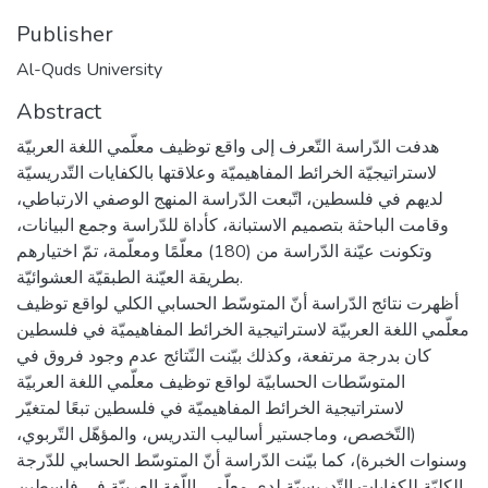
Publisher
Al-Quds University
Abstract
هدفت الدّراسة التّعرف إلى واقع توظيف معلّمي اللغة العربيّة
لاستراتيجيّة الخرائط المفاهيميّة وعلاقتها بالكفايات التّدريسيّة
لديهم في فلسطين، اتّبعت الدّراسة المنهج الوصفي الارتباطي،
وقامت الباحثة بتصميم الاستبانة، كأداة للدّراسة وجمع البيانات،
وتكونت عيّنة الدّراسة من (180) معلّمًا ومعلّمة، تمّ اختيارهم
بطريقة العيّنة الطبقيّة العشوائيّة.
أظهرت نتائج الدّراسة أنّ المتوسّط الحسابي الكلي لواقع توظيف
معلّمي اللغة العربيّة لاستراتيجية الخرائط المفاهيميّة في فلسطين
كان بدرجة مرتفعة، وكذلك بيّنت النّتائج عدم وجود فروق في
المتوسّطات الحسابيّة لواقع توظيف معلّمي اللغة العربيّة
لاستراتيجية الخرائط المفاهيميّة في فلسطين تبعًا لمتغيّر
(التّخصص، وماجستير أساليب التدريس، والمؤهّل التّربوي،
وسنوات الخبرة)، كما بيّنت الدّراسة أنّ المتوسّط الحسابي للدّرجة
الكليّة للكفايات التّدريسيّة لدى معلّمي اللّغة العربيّة في فلسطين