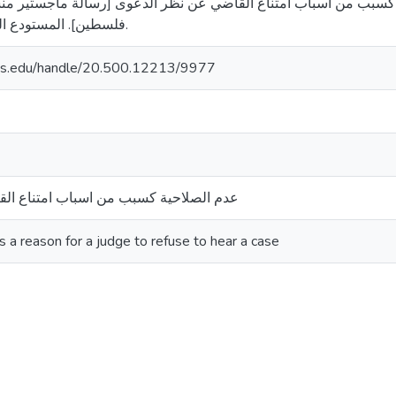
2025). عدم الصلاحية كسبب من اسباب امتناع القاضي عن نظر الدعوى [رسالة ماجس
فلسطين]. المستودع الرقمي لجامعة القدس.
uds.edu/handle/20.500.12213/9977
عدم الصلاحية كسبب من اسباب امتناع ال
as a reason for a judge to refuse to hear a case