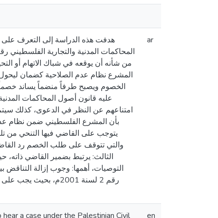
هدفت هذه الدراسة إلى التعرف على 
ar
من شأنه أن يوقعه في شباك الاتهام أو التح
المشرع نظام عدم الصلاحية كضمان ليحول)
الخصوم ويصبح طرفاً منضماً يساند خصما
عليه قانون أصول المحاكمات المدني
امتناعهم عن النظر في الدعوى، كذلك سيتم 
بأن المشرع الفلسطيني ضمن نظام عدم ا
يتوجب على القاضي فيها التنحي من تل،
والتي تتوقف على طلب الخصم رد القاضي
الثالث: يرتبط بضمير القاضي ذاته، 
رقم 2 لسنة 2001م، بح
 hear a case under the Palestinian Civil
en