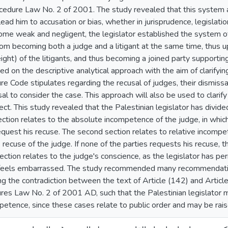
edure Law No. 2 of 2001. The study revealed that this system 
ead him to accusation or bias, whether in jurisprudence, legislation
e weak and negligent, the legislator established the system o
om becoming both a judge and a litigant at the same time, thus u
eight) of the litigants, and thus becoming a joined party supportin
ied on the descriptive analytical approach with the aim of clarifyin
 Code stipulates regarding the recusal of judges, their dismissa
sal to consider the case. This approach will also be used to clarif
bject. This study revealed that the Palestinian legislator has div
section relates to the absolute incompetence of the judge, in whic
equest his recuse. The second section relates to relative incompe
 recuse of the judge. If none of the parties requests his recuse, th
section relates to the judge's conscience, as the legislator has p
e feels embarrassed. The study recommended many recommendation
g the contradiction between the text of Article (142) and Article 
es Law No. 2 of 2001 AD, such that the Palestinian legislator mu
petence, since these cases relate to public order and may be rais