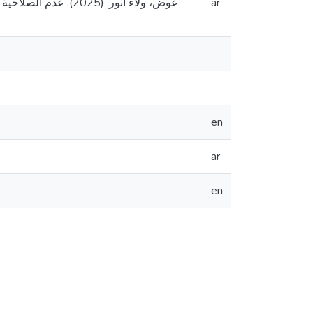
عوض، ولاء انور. (،
ar
en
ar
en