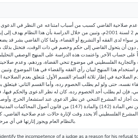
عدم صلاحية القاضي كسبب من أسباب امتناعه عن النظر في الدعوى 
المحاكمات المدنية والتجارية الفلسطيني رقم 2 لسنة 2001م، وتبين من خلال الدراسة بأن هذا ال
يز سواء لدى الفقه أو التشريع أو القضاء، ولما كان القاضي بشر قد ي
 دون أن يتحول القاضي إلى حكم وخصم في ذات الوقت، فتختل بذلك مو
ً على حساب الآخر. واعتمدت هذه الدراسة على المنهج الوصفي التحليل
ة والتجارية الفلسطيني في موضوع تنحي القضاة، وردهم، وعدم صلاحي
استخدام هذا المنهج لبيان رأي الفقه والقضاء في هذا الموضوع. وتبين
لصلاحية في إطار ثلاثة أقسام: القسم الأول: مُتعلق بعدم الصلاحية ا
قاء نفسه، حتى ولو لم يطلب الخصوم رده، وأما القسم الثاني: فيتعلق ب
، فإن لم يطلب أحد الخصوم رده، كان له نظر الدعوى والحكم فيها، 
حيث أجاز له المشرع التنحي عن نظر الدعوى عند استشعار الحرج. وأوصت
التوصيات، أهمها: وجوب إزالة التناقض بين نص المادة (142) والمادة (147) من قان
يث يجب على المشرع الفلسطيني ألا يحدد وقت لإثارة حالات عدم صلاحية القاضي،
بالنظام العام ويجوز إثارتها في أي مرحلة تكون عليها الدعوى.
identify the incompetence of a judge as a reason for his refusal to