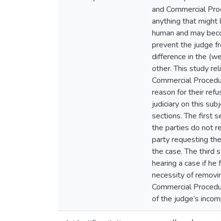
and Commercial Proc
anything that might l
human and may becom
prevent the judge fr
difference in the (w
other. This study rel
Commercial Procedure
reason for their refu
judiciary on this su
sections. The first 
the parties do not r
party requesting the
the case. The third 
hearing a case if h
necessity of removin
Commercial Procedur
of the judge’s incom