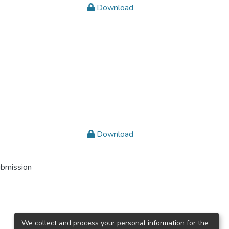
Download
Download
ubmission
We collect and process your personal information for the