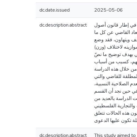
dc.date.issued
2025-05-06
dc.description.abstract
في إطار قانون أصول
نظام يهدف إلى إبعاد القاضي عن كل ما
ضعف ويتهاون، فقد وضع
ازينه لاختلاف (وزن
ي بهدف توضيح ما نصّ
تهم، كسبب من أسباب
 من خلال هذه الدراسة
لمطلقة للقاضي والتي
عدم الصلاحية النسبية
في حين نجد أن القسم
 الدراسة بالعديد من
ون أصول المحاكمات المدنية والتجارية الفلسطيني
 كون هذه الحالات تتعلق
dc.description.abstract
This study aimed to 