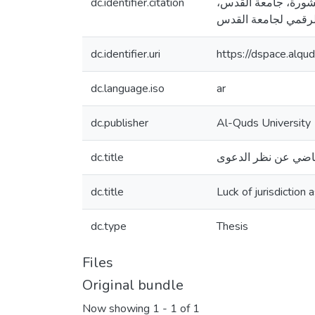
dc.identifier.citation
تير منشورة، جامعة القدس
dc.identifier.uri
https://dspace.alq
dc.language.iso
ar
dc.publisher
Al-Quds University
dc.title
قاضي عن نظر الدعوى
dc.title
Luck of jurisdiction 
dc.type
Thesis
Files
Original bundle
Now showing
1 - 1 of 1