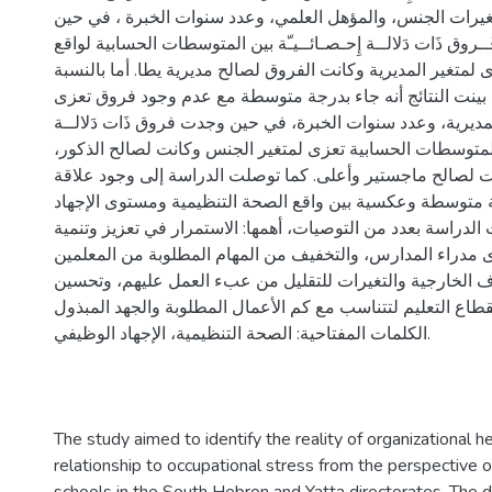
غيرات الجنس، والمؤهل العلمي، وعدد سنوات الخبرة ، في حين
ــروق ذَات دَلالــة إِحـصـائــيـّة بين المتوسطات الحسابية لواقع
 لمتغير المديرية وكانت الفروق لصالح مديرية يطا. أما بالنسبة
 بينت النتائج أنه جاء بدرجة متوسطة مع عدم وجود فروق تعزى
مديرية، وعدد سنوات الخبرة، في حين وجدت فروق ذَات دَلالــة
ين المتوسطات الحسابية تعزى لمتغير الجنس وكانت لصالح الذكور
ت لصالح ماجستير وأعلى. كما توصلت الدراسة إلى وجود علاقة
ة متوسطة وعكسية بين واقع الصحة التنظيمية ومستوى الإجهاد
لدراسة بعدد من التوصيات، أهمها: الاستمرار في تعزيز وتنمية
دى مدراء المدارس، والتخفيف من المهام المطلوبة من المعلمين
 الخارجية والتغيرات للتقليل من عبء العمل عليهم، وتحسين
لقطاع التعليم لتتناسب مع كم الأعمال المطلوبة والجهد المبذول
الكلمات المفتاحية: الصحة التنظيمية، الإجهاد الوظيفي.
The study aimed to identify the reality of organizational he
relationship to occupational stress from the perspective of