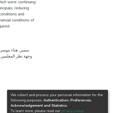
ich were: continuing
ncipals, reducing
conditions and
ancial conditions of
uired.
وجهة نظر المعلمين 
We collect and process your personal information for the
following purposes:
Authentication, Preferences,
Acknowledgement and Statistics
.
To learn more, please read our
privacy policy
.