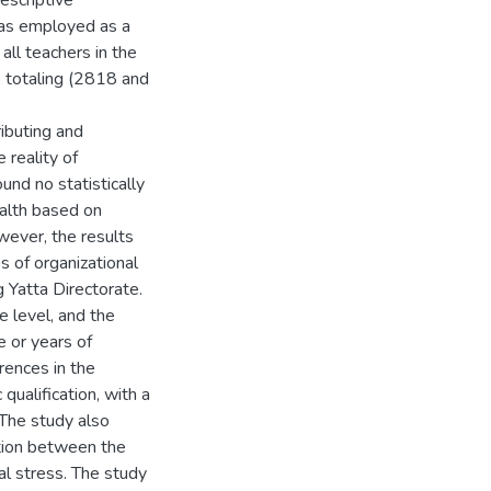
escriptive
was employed as a
all teachers in the
, totaling (2818 and
ibuting and
 reality of
und no statistically
ealth based on
wever, the results
es of organizational
g Yatta Directorate.
 level, and the
e or years of
erences in the
ualification, with a
 The study also
tion between the
nal stress. The study