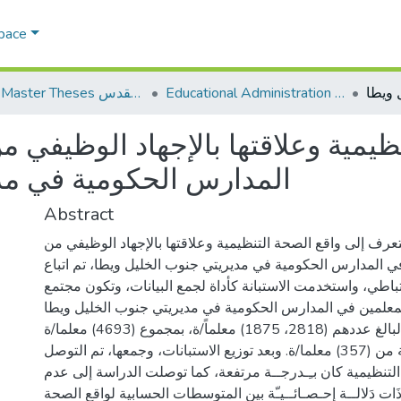
Space
Educational Administration الادارة التربوية
AQU Master Theses الرسائل الجامعية الخاصة بجامعة القدس
ظيمية وعلاقتها بالإجهاد الوظيفي 
المدارس الحكومية في مد
Abstract
عرف إلى واقع الصحة التنظيمية وعلاقتها بالإجهاد الوظيفي من
ي المدارس الحكومية في مديريتي جنوب الخليل ويطا، تم اتباع
تباطي، واستخدمت الاستبانة كأداة لجمع البيانات، وتكون مجتمع
معلمين في المدارس الحكومية في مديريتي جنوب الخليل ويطا
والبالغ عددهم (2818، 1875) معلماً/ة، بمجموع (4693) معلما/ة.
وتكونت عينة الدراسة من (357) معلما/ة. وبعد توزيع الاستبانات، وجمعها، تم التوصل
التنظيمية كان بـِـدرجــة مرتفعة، كما توصلت الدراسة إلى عدم
َات دَلالــة إِحـصـائــيـّة بين المتوسطات الحسابية لواقع الصحة