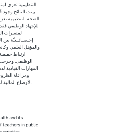
التنظيمية تعزى لمت
بينت النتائج وجود فُ
الصحة التنظيمية تعزى
للإجهاد الوظيفي فقد
لمتغيرات ال
إِحـصـائــيـّة ب،
والمؤهل العلمي وكان
ارتباط حقيقي
الوظيفي. وخرجت ا
المهارات القيادية ل
ومراعاة الظروف
الأوضاع المالية .
alth and its
 teachers in public